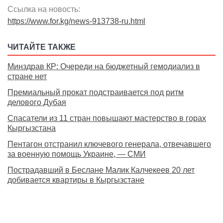
Ссылка на новость:
https://www.for.kg/news-913738-ru.html
ЧИТАЙТЕ ТАКЖЕ
Минздрав КР: Очереди на бюджетный гемодиализ в
стране нет
Премиальный прокат подстраивается под ритм
делового Дубая
Спасатели из 11 стран повышают мастерство в горах
Кыргызстана
Пентагон отстранил ключевого генерала, отвечавшего
за военную помощь Украине, — СМИ
Пострадавший в Беслане Малик Калчекеев 20 лет
добивается квартиры в Кыргызстане