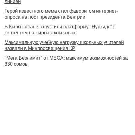
линией
Герой известного мема стал фаворитом интернет-
опроса на пост президента Венгрии
В Кыргызстане запустили платформу "Нуркидс" с
контентом на кыргызском языке
Максимальную учебную нагрузку школьных учителей
назвали в Минпросвещения КР
"Мега Безлимит" от MEGA: максимум возможностей за
330 сомов