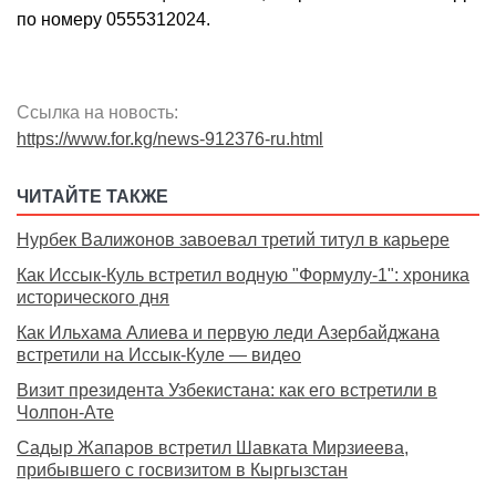
по номеру 0555312024.
Ссылка на новость:
https://www.for.kg/news-912376-ru.html
ЧИТАЙТЕ ТАКЖЕ
Нурбек Валижонов завоевал третий титул в карьере
Как Иссык-Куль встретил водную "Формулу-1": хроника
исторического дня
Как Ильхама Алиева и первую леди Азербайджана
встретили на Иссык-Куле — видео
Визит президента Узбекистана: как его встретили в
Чолпон-Ате
Садыр Жапаров встретил Шавката Мирзиеева,
прибывшего с госвизитом в Кыргызстан