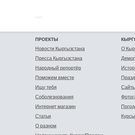
SAPE:
ПРОЕКТЫ
КЫРГ
Новости Кыргызстана
О Кыр
Пресса Кыргызстана
Демо
Народный репортёр
Истор
Поможем вместе
Празд
Ищу тебя
Сайты
Соболезнования
Фотог
Интернет магазин
Погод
Статьи
Курсы
О разном