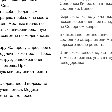
Северном Кипре, она в тяж
з Оша.
состоянии. Видео
ит в себя. По данным
Кыргызстанка получила тя
ерацию, прибыли на место
ножевые ранения при напа
вия. Местные врачи, по
на Северном Кипре
азать квалифицированную
Бишкекчане пожаловались 
евозможна по медицинским
состояние сквера имени М
Горького после ремонта
ыру Жапарову с просьбой о
В Бишкеке велосипедист п
од личный контроль. Пресс-
тяжелые травмы, упав в ям
нистру здравоохранения
велодорожке
ю помощь. При
ную клинику или отправят
следование. В ведомстве
лучившегося. Медики
ожна только после