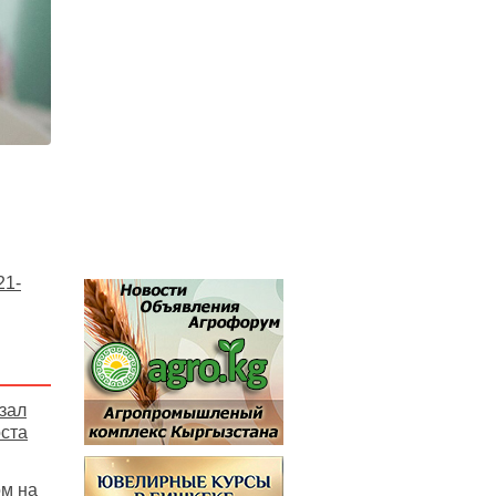
21-
зал
ста
ом на