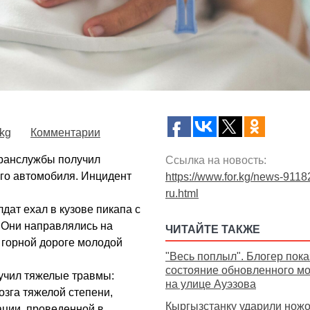
.kg
Комментарии
ранслужбы получил
Ссылка на новость:
го автомобиля. Инцидент
https://www.for.kg/news-9118
ru.html
дат ехал в кузове пикапа с
 Они направлялись на
ЧИТАЙТЕ ТАКЖЕ
а горной дороге молодой
"Весь поплыл". Блогер пока
состояние обновленного мо
учил тяжелые травмы:
на улице Ауэзова
озга тяжелой степени,
Кыргызстанку ударили нож
ации, проведенной в