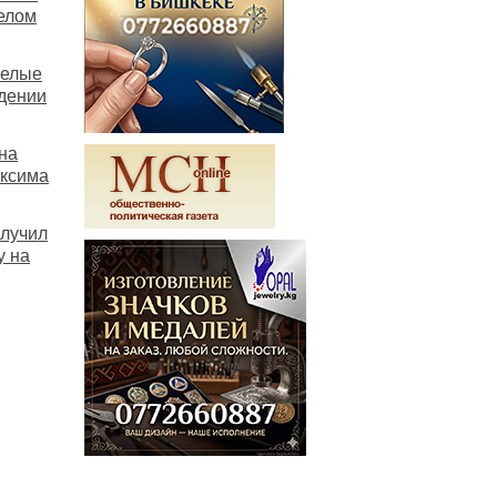
елом
желые
дении
на
аксима
олучил
у на