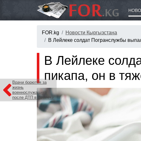
НОВО
FOR.kg
Новости Кыргызстана
В Лейлеке солдат Погранслужбы выпал 
В Лейлеке солд
пикапа, он в тя
Врачи борются за
жизнь
военнослужащего
после ДТП в Лейлеке