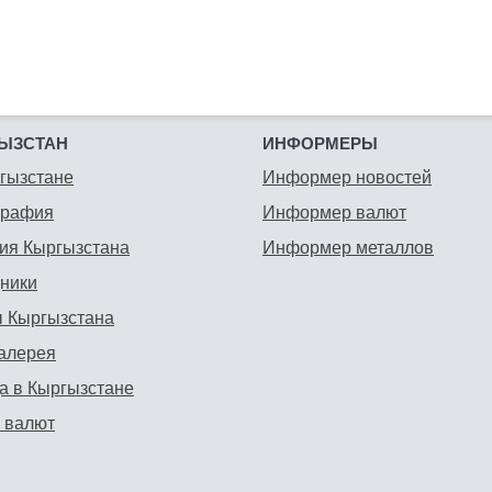
ЫЗСТАН
ИНФОРМЕРЫ
гызстане
Информер новостей
графия
Информер валют
ия Кыргызстана
Информер металлов
ники
 Кыргызстана
алерея
а в Кыргызстане
 валют