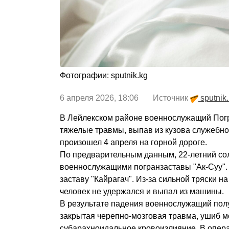
Фотографии: sputnik.kg
6 апреля 2026, 18:06 Источник
sputnik
В Лейлекском районе военнослужащий Пог
тяжелые травмы, выпав из кузова служебно
произошел 4 апреля на горной дороге.
По предварительным данным, 22-летний сол
военнослужащими погранзаставы "Ак-Суу".
заставу "Кайрагач". Из-за сильной тряски н
человек не удержался и выпал из машины.
В результате падения военнослужащий пол
закрытая черепно-мозговая травма, ушиб м
субарахноидальное кровоизлияние. В опер