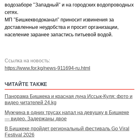
водозаборе "Западный" и на городских водопроводных
сетях.
МП "Бишкекводоканал" приносит извинения за
доставленные неудобства и просит организации,
население заранее запастись питьевой водой.
Ссылка на новость:
https://www.for.kg/news-911694-ru.html
ЧИТАЙТЕ ТАКЖЕ
Панорама Бишкека и красная луна Иссык-Куля: фото и
видео читателей 24.kg
Мужчина в одних трусах напал на девушку в Бишкеке
— видео. Задержаны двое
В Бишкеке пройдет региональный фестиваль Go Viral
Festival 2026