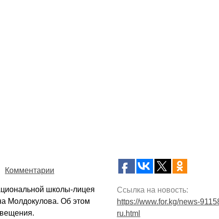
Комментарии
ациональной школы-лицея
Ссылка на новость:
а Молдокулова. Об этом
https://www.for.kg/news-9115
свещения.
ru.html