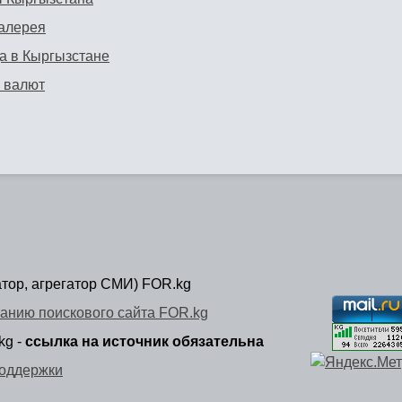
алерея
а в Кыргызстане
 валют
атор, агрегатор СМИ) FOR.kg
анию поискового сайта FOR.kg
kg -
ссылка на источник обязательна
оддержки