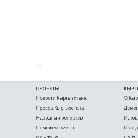
SAPE:
ПРОЕКТЫ
КЫРГ
Новости Кыргызстана
О Кыр
Пресса Кыргызстана
Демо
Народный репортёр
Истор
Поможем вместе
Празд
Ищу тебя
Сайты