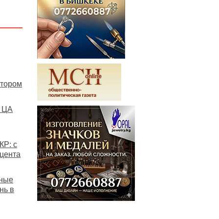
ктором
я ЦА
КР: с
оцента
мные
нь в