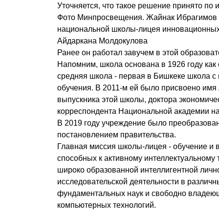
Уточняется, что такое решение принято по и
Фото Минпросвещения. Жайнак Ибрагимов 
национальной школы-лицея инновационных
Айдаркана Молдокулова
Ранее он работал завучем в этой образоват
Напомним, школа основана в 1926 году как
средняя школа - первая в Бишкеке школа с
обучения. В 2011-м ей было присвоено имя
выпускника этой школы, доктора экономичес
корреспондента Национальной академии на
В 2019 году учреждение было преобразован
постановлением правительства.
Главная миссия школы-лицея - обучение и 
способных к активному интеллектуальному 
широко образованной интеллигентной личнос
исследовательской деятельности в различн
фундаментальных наук и свободно владею
компьютерных технологий.