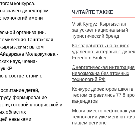
тогам конкурса.
назначен директором
ЧИТАЙТЕ ТАКЖЕ
 технологий имени
Visit Kyrgyz: Кыргызстан
запускает национальный
ельной организации.
туристический бренд
 семилетняя Таштакская
Как заработать на акциях
 кыргызским языком
удаленно: интервью с дире
 Айдаркана Молдокулова -
Freedom Broker
ких наук, члена-
Энергетическая интеграци
ук КР.
невозможна без атомных
о в соответствии с
технологий РФ
Конкурс директоров школ в 
воспитание детей,
тестом справились 77,8 пр
труду, формирование
кандидатов
ти, готовой к творческой и
Мозги вместо нефти: как у
ых областях
технологии уже меняют жиз
щей навыками
нашем регионе