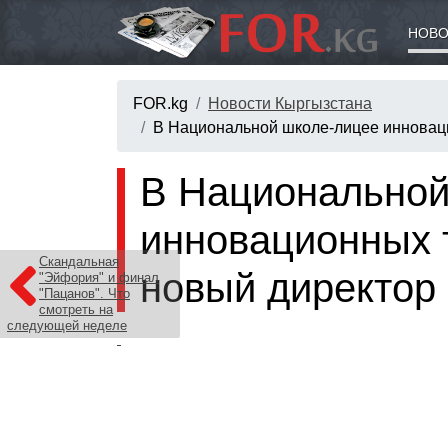
НОВО
FOR.kg
Новости Кыргызстана
В Национальной школе-лицее инновац
В Национальной
инновационных 
Скандальная
новый директор
"Эйфория" и финал
"Пацанов". Что
смотреть на
следующей неделе