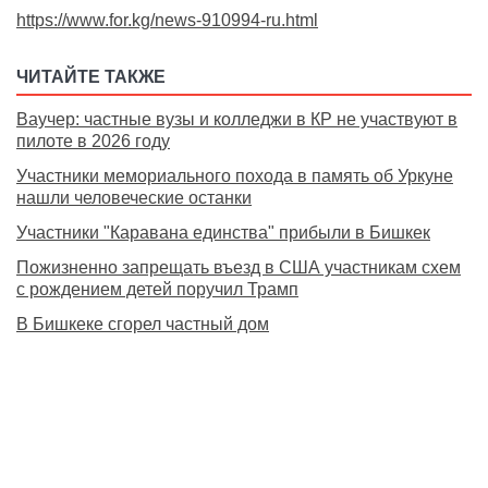
https://www.for.kg/news-910994-ru.html
ЧИТАЙТЕ ТАКЖЕ
Ваучер: частные вузы и колледжи в КР не участвуют в
пилоте в 2026 году
Участники мемориального похода в память об Уркуне
нашли человеческие останки
Участники "Каравана единства" прибыли в Бишкек
Пожизненно запрещать въезд в США участникам схем
с рождением детей поручил Трамп
В Бишкеке сгорел частный дом