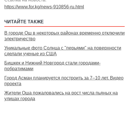
https://www.for.kg/news-910856-ru.html
ЧИТАЙТЕ ТАКЖЕ
В городе Ош в некоторых районах временно отключили
электричество
Уникальные фото Солнца с "перьями" на поверхности
сделали ученые из США
Бишкек и Нижний Новгород стали городами-
побратимами
Город Асман планируется построить за 7–10 лет. Видео
проекта
Жители Оша пожаловались на рост числа пьяных на
улицах города