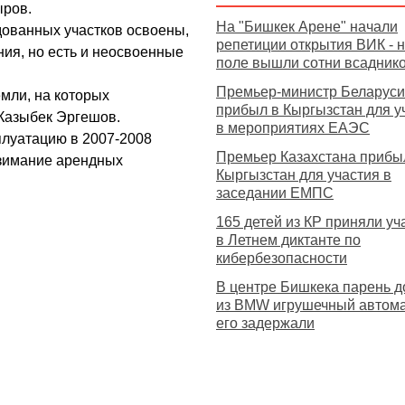
ыров.
На "Бишкек Арене" начали
дованных участков освоены,
репетиции открытия ВИК - 
ния, но есть и неосвоенные
поле вышли сотни всадник
Премьер-министр Беларуси
мли, на которых
прибыл в Кыргызстан для у
 Казыбек Эргешов.
в мероприятиях ЕАЭС
плуатацию в 2007-2008
Премьер Казахстана прибы
взимание арендных
Кыргызстан для участия в
заседании ЕМПС
165 детей из КР приняли уч
в Летнем диктанте по
кибербезопасности
В центре Бишкека парень д
из BMW игрушечный автома
его задержали