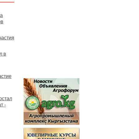
на
ов
частия
л в
астие
остал
т -