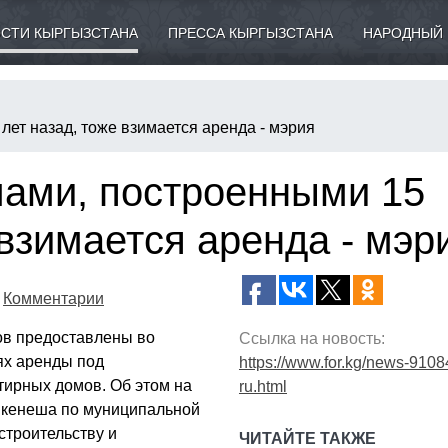
СТИ КЫРГЫЗСТАНА
ПРЕССА КЫРГЫЗСТАНА
НАРОДНЫЙ 
лет назад, тоже взимается аренда - мэрия
мами, построенными 15
 взимается аренда - мэр
Комментарии
ов предоставлены во
Ссылка на новость:
ях аренды под
https://www.for.kg/news-9108
тирных домов. Об этом на
ru.html
о кенеша по муниципальной
строительству и
ЧИТАЙТЕ ТАКЖЕ