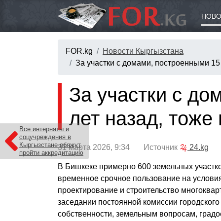
НОВО
FOR.kg
Новости Кыргызстана
За участки с домами, построенными 15 
За участки с до
лет назад, тоже
Все интернаты и
соцучреждения в
Кыргызстане обяжут
31 марта 2026, 9:34 Источник
24.kg
пройти аккредитацию
В Бишкеке примерно 600 земельных участк
временное срочное пользование на услови
проектирование и строительство многоквар
заседании постоянной комиссии городског
собственности, земельным вопросам, градо