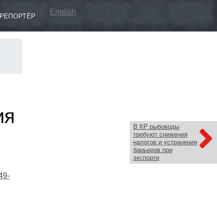
English
РЕПОРТЁР
ия
В КР рыбоводы
требуют снижения
налогов и устранения
барьеров при
экспорте
49-