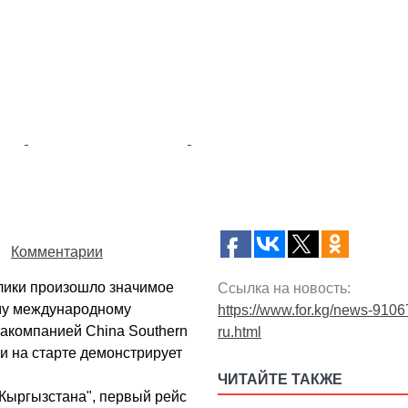
Комментарии
лики произошло значимое
Ссылка на новость:
му международному
https://www.for.kg/news-9106
иакомпанией China Southern
ru.html
 и на старте демонстрирует
ЧИТАЙТЕ ТАКЖЕ
Кыргызстана", первый рейс