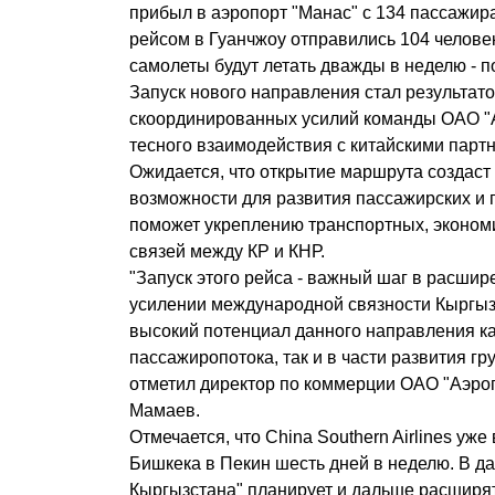
прибыл в аэропорт "Манас" с 134 пассажир
рейсом в Гуанчжоу отправились 104 челове
самолеты будут летать дважды в неделю - п
Запуск нового направления стал результат
скоординированных усилий команды ОАО "
тесного взаимодействия с китайскими парт
Ожидается, что открытие маршрута создас
возможности для развития пассажирских и 
поможет укреплению транспортных, эконом
связей между КР и КНР.
"Запуск этого рейса - важный шаг в расшир
усилении международной связности Кыргыз
высокий потенциал данного направления как
пассажиропотока, так и в части развития гру
отметил директор по коммерции ОАО "Аэро
Мамаев.
Отмечается, что China Southern Airlines уж
Бишкека в Пекин шесть дней в неделю. В 
Кыргызстана" планирует и дальше расширя