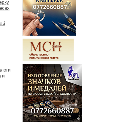
ерку
есах
вой
,
алоги
 и