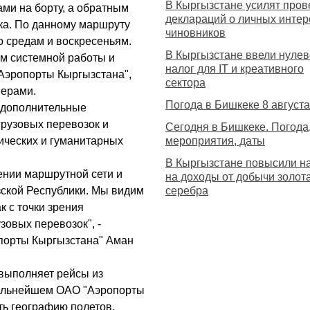
В Кыргызстане усилят пров
ами на борту, а обратным
деклараций о личных интер
ка. По данному маршруту
чиновников
о средам и воскресеньям.
В Кыргызстане ввели нуле
ом системной работы и
налог для IT и креативного
Аэропорты Кыргызстана",
сектора
нерами.
Погода в Бишкеке 8 августа
т дополнительные
грузовых перевозок и
Сегодня в Бишкеке. Погода
ических и гуманитарных
мероприятия, даты
В Кыргызстане повысили н
ении маршрутной сети и
на доходы от добычи золота
ской Республики. Мы видим
серебра
 с точки зрения
зовых перевозок", -
порты Кыргызстана" Аман
е выполняет рейсы из
дальнейшем ОАО "Аэропорты
ть географию полетов,