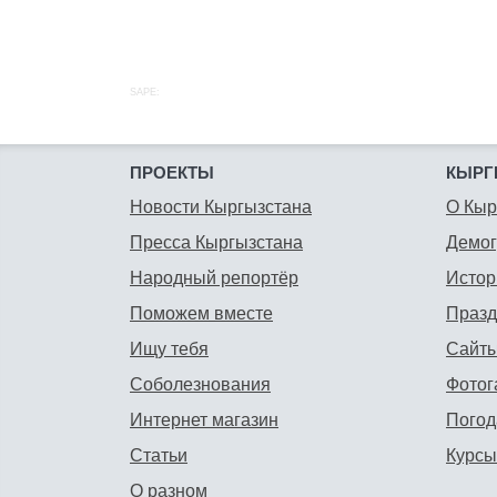
SAPE:
ПРОЕКТЫ
КЫРГ
Новости Кыргызстана
О Кыр
Пресса Кыргызстана
Демо
Народный репортёр
Истор
Поможем вместе
Празд
Ищу тебя
Сайты
Соболезнования
Фотог
Интернет магазин
Погод
Статьи
Курсы
О разном