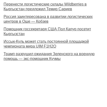
Перенести логистические склады Wildberries в
Кыргызстан предложил Темир Сариев
Россия заинтересована в развитии логистических
центров в Оше — Кобзев
Помощник госсекретаря США Пол Капур посетит
Кыргызстан
Иссык-Куль может стать постоянной площадкой
чемпионата мира UIM F1H2O
Трамп разрушил ожидания Зеленского на военную
помощь — экс-помощник Кучмы