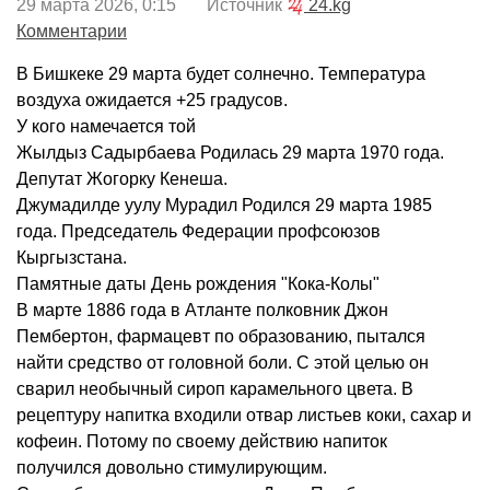
29 марта 2026, 0:15 Источник
24.kg
Комментарии
В Бишкеке 29 марта будет солнечно. Температура
воздуха ожидается +25 градусов.
У кого намечается той
Жылдыз Садырбаева Родилась 29 марта 1970 года.
Депутат Жогорку Кенеша.
Джумадилде уулу Мурадил Родился 29 марта 1985
года. Председатель Федерации профсоюзов
Кыргызстана.
Памятные даты День рождения "Кока-Колы"
В марте 1886 года в Атланте полковник Джон
Пембертон, фармацевт по образованию, пытался
найти средство от головной боли. С этой целью он
сварил необычный сироп карамельного цвета. В
рецептуру напитка входили отвар листьев коки, сахар и
кофеин. Потому по своему действию напиток
получился довольно стимулирующим.