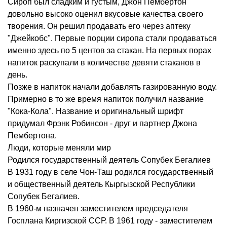
Сироп был сладким и густым, Джон Пембертон
довольно высоко оценил вкусовые качества своего
творения. Он решил продавать его через аптеку
"Джейкобс". Первые порции сиропа стали продаваться
именно здесь по 5 центов за стакан. На первых порах
напиток раскупали в количестве девяти стаканов в
день.
Позже в напиток начали добавлять газированную воду.
Примерно в то же время напиток получил название
"Кока-Кола". Название и оригинальный шрифт
придумал Фрэнк Робинсон - друг и партнер Джона
Пембертона.
Люди, которые меняли мир
Родился государственный деятель Сопубек Бегалиев
В 1931 году в селе Чон-Таш родился государственный
и общественный деятель Кыргызской Республики
Сопубек Бегалиев.
В 1960-м назначен заместителем председателя
Госплана Киргизской ССР. В 1961 году - заместителем