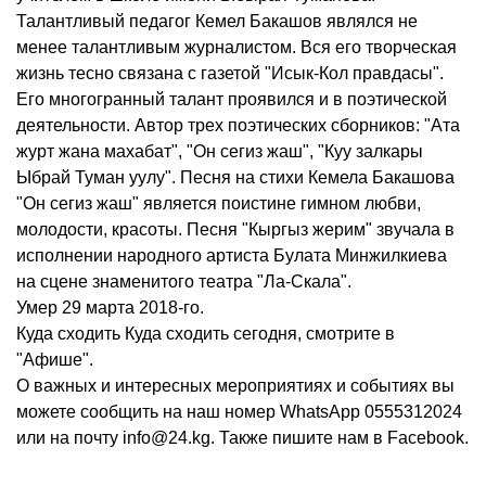
Талантливый педагог Кемел Бакашов являлся не
менее талантливым журналистом. Вся его творческая
жизнь тесно связана с газетой "Исык-Кол правдасы".
Его многогранный талант проявился и в поэтической
деятельности. Автор трех поэтических сборников: "Ата
журт жана махабат", "Он сегиз жаш", "Куу залкары
Ыбрай Туман уулу". Песня на стихи Кемела Бакашова
"Он сегиз жаш" является поистине гимном любви,
молодости, красоты. Песня "Кыргыз жерим" звучала в
исполнении народного артиста Булата Минжилкиева
на сцене знаменитого театра "Ла-Скала".
Умер 29 марта 2018-го.
Куда сходить Куда сходить сегодня, смотрите в
"Афише".
О важных и интересных мероприятиях и событиях вы
можете сообщить на наш номер WhatsApp 0555312024
или на почту info@24.kg. Также пишите нам в Facebook.