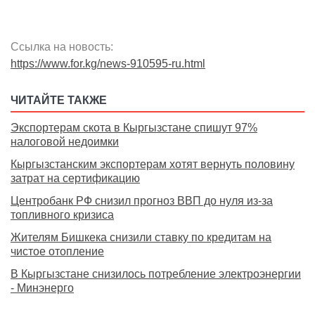
Ссылка на новость:
https://www.for.kg/news-910595-ru.html
ЧИТАЙТЕ ТАКЖЕ
Экспортерам скота в Кыргызстане спишут 97%
налоговой недоимки
Кыргызстанским экспортерам хотят вернуть половину
затрат на сертификацию
Центробанк РФ снизил прогноз ВВП до нуля из-за
топливного кризиса
Жителям Бишкека снизили ставку по кредитам на
чистое отопление
В Кыргызстане снизилось потребление электроэнергии
- Минэнерго