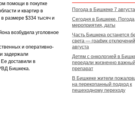
гом помощи в покупке
Погода в Бишкеке 7 августа
области и квартир в
в размере $334 тысяч и
Сегодня в Бишкеке. Погода
мероприятия, даты
йона возбудила уголовное
Часть Бишкека останется б
света — график отключений
ственных и оперативно-
августа
ии задержали
Детям с онкологией в Бишк
 Ее доставили в
передали жизненно важны
УВД Бишкека.
препарат
В Бишкеке жители пожалов
на перекопанный подход к
пешеходному переходу