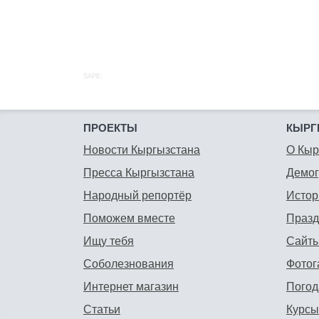
SAPE:
ПРОЕКТЫ
КЫРГ
Новости Кыргызстана
О Кыр
Пресса Кыргызстана
Демо
Народный репортёр
Истор
Поможем вместе
Празд
Ищу тебя
Сайты
Соболезнования
Фотог
Интернет магазин
Погод
Статьи
Курсы