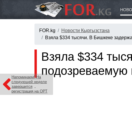
НОВО
FOR.kg
Новости Кыргызстана
Взяла $334 тысячи. В Бишкеке задер
Взяла $334 тыс
подозреваемую 
Напоминаем! На
следующей неделе
завершится
регистрация на ОРТ