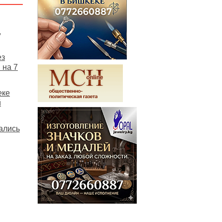
,
ез
 на 7
еке
й
ались