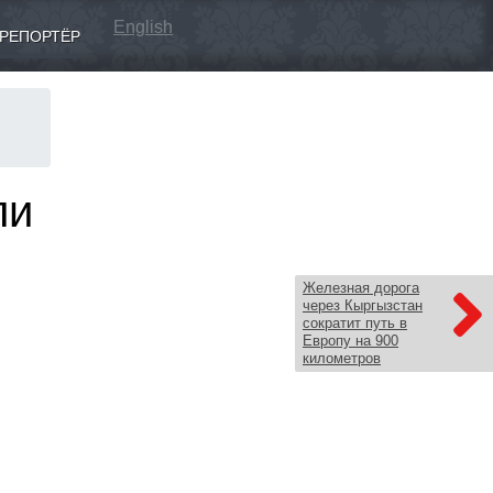
English
РЕПОРТЁР
ли
Железная дорога
через Кыргызстан
сократит путь в
Европу на 900
километров