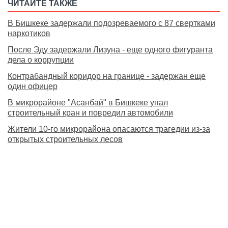
ЧИТАЙТЕ ТАКЖЕ
В Бишкеке задержали подозреваемого с 87 свертками
наркотиков
После Эду задержали Лизуна - еще одного фигуранта
дела о коррупции
Контрабандный коридор на границе - задержан еще
один офицер
В микрорайоне "Асанбай" в Бишкеке упал
строительный кран и повредил автомобили
Жители 10-го микрорайона опасаются трагедии из-за
открытых строительных лесов