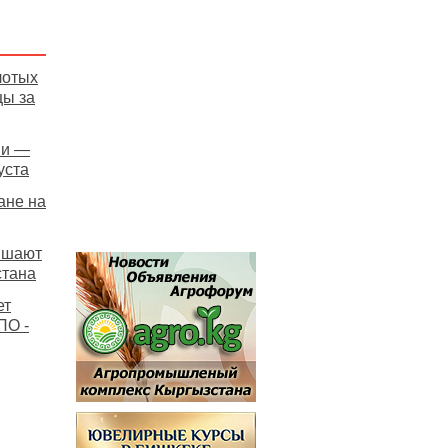
лотых
цы за
ни —
уста
ане на
вышают
стана
ет
ПО -