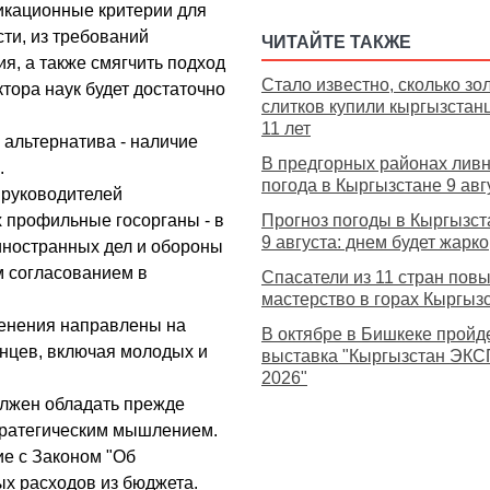
икационные критерии для
сти, из требований
ЧИТАЙТЕ ТАКЖЕ
я, а также смягчить подход
Стало известно, сколько зо
ктора наук будет достаточно
слитков купили кыргызстан
11 лет
 альтернатива - наличие
В предгорных районах лив
.
погода в Кыргызстане 9 авг
 руководителей
х профильные госорганы - в
Прогноз погоды в Кыргызст
9 августа: днем будет жарко
иностранных дел и обороны
м согласованием в
Спасатели из 11 стран по
мастерство в горах Кыргыз
менения направлены на
В октябре в Бишкеке пройд
нцев, включая молодых и
выставка "Кыргызстан ЭКС
2026"
олжен обладать прежде
тратегическим мышлением.
ие с Законом "Об
ых расходов из бюджета.