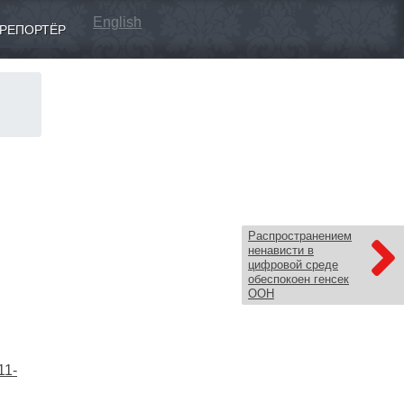
English
РЕПОРТЁР
Распространением
ненависти в
цифровой среде
обеспокоен генсек
ООН
11-