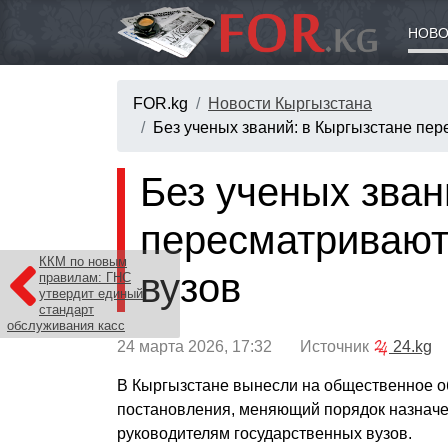
НОВО
FOR.kg
Новости Кыргызстана
Без ученых званий: в Кыргызстане пер
Без ученых зван
пересматривают
ККМ по новым
вузов
правилам: ГНС
утвердит единый
стандарт
обслуживания касс
24 марта 2026, 17:32 Источник
24.kg
В Кыргызстане вынесли на общественное о
постановления, меняющий порядок назначе
руководителям государственных вузов.