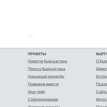
SAPE:
ПРОЕКТЫ
КЫРГ
Новости Кыргызстана
О Кыр
Пресса Кыргызстана
Демо
Народный репортёр
Истор
Поможем вместе
Празд
Ищу тебя
Сайты
Соболезнования
Фотог