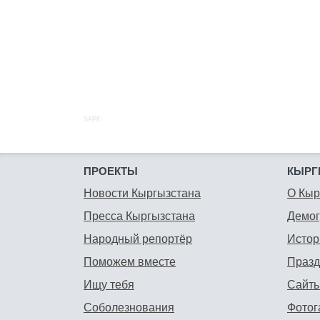
SAPE:
ПРОЕКТЫ
КЫРГ
Новости Кыргызстана
О Кыр
Пресса Кыргызстана
Демо
Народный репортёр
Истор
Поможем вместе
Празд
Ищу тебя
Сайты
Соболезнования
Фотог