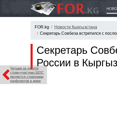
НОВО
FOR.kg
Новости Кыргызстана
Секретарь Совбеза встретился с посло
Секретарь Совбе
России в Кыргыз
Четыре из десяти
стран-участниц ШОС
являются сторонами
конфликтов в мире