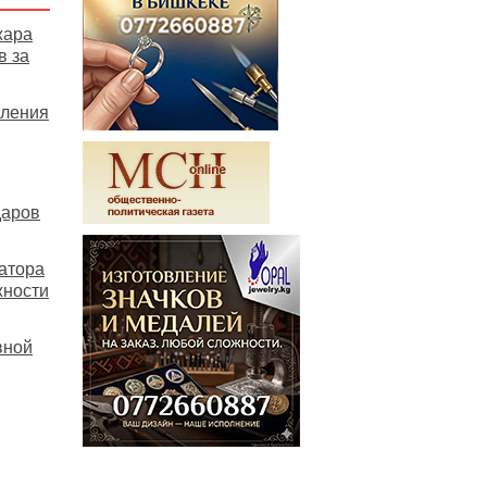
жара
в за
пления
даров
атора
жности
вной