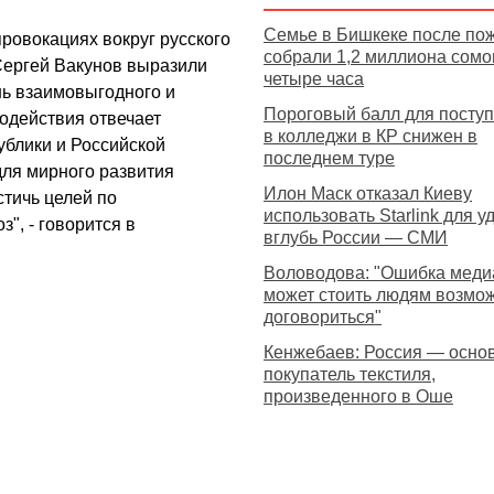
Семье в Бишкеке после по
ровокациях вокруг русского
собрали 1,2 миллиона сомо
Сергей Вакунов выразили
четыре часа
нь взаимовыгодного и
Пороговый балл для посту
одействия отвечает
в колледжи в КР снижен в
блики и Российской
последнем туре
для мирного развития
Илон Маск отказал Киеву
стичь целей по
использовать Starlink для у
", - говорится в
вглубь России — СМИ
Воловодова: "Ошибка меди
может стоить людям возмо
договориться"
Кенжебаев: Россия — осно
покупатель текстиля,
произведенного в Оше