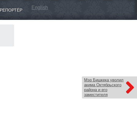
English
РЕПОРТЁР
м
Мэр Бишкека уволил
акима Октябрьского
района и его
заместителя