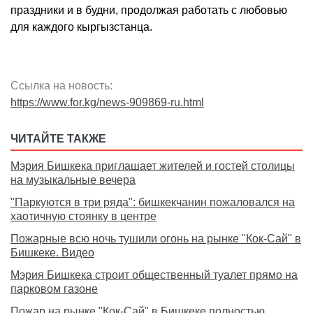
праздники и в будни, продолжая работать с любовью
для каждого кыргызстанца.
Ссылка на новость:
https://www.for.kg/news-909869-ru.html
ЧИТАЙТЕ ТАКЖЕ
Мэрия Бишкека приглашает жителей и гостей столицы
на музыкальные вечера
"Паркуются в три ряда": бишкекчанин пожаловался на
хаотичную стоянку в центре
Пожарные всю ночь тушили огонь на рынке "Кок-Сай" в
Бишкеке. Видео
Мэрия Бишкека строит общественный туалет прямо на
парковом газоне
Пожар на рынке "Кок-Сай" в Бишкеке полностью