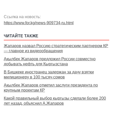
Ссылка на новость:
https://www.for.kg/news-909734-ru.html
ЧИТАЙТЕ ТАКЖЕ
Жапаров назвал Россию стратегическим партнером КР
— главное из видеообращения
Акылбек Жапаров предложил России совместно
добывать нефть для Кыргызстана
В Бишкеке иностранец задержан за дачу взятки
милиционеру в 100 тысяч сомов
Акылбек Жапаров отметил заслуги президента по
крупным проектам КР
Какой правильный выбор кыргызы сделали более 200
лет назад, объяснил А.Жапаров