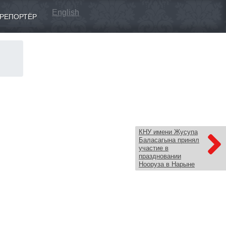
English
РЕПОРТЁР
КНУ имени Жусупа
Баласагына принял
участие в
праздновании
Нооруза в Нарыне