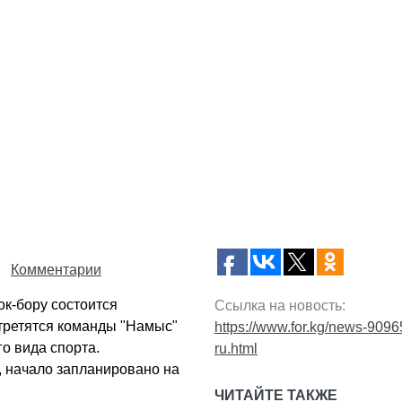
Комментарии
ок-бору состоится
Ссылка на новость:
третятся команды "Намыс"
https://www.for.kg/news-9096
о вида спорта.
ru.html
, начало запланировано на
ЧИТАЙТЕ ТАКЖЕ