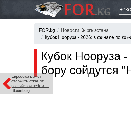
НОВО
FOR.kg
Новости Кыргызстана
Кубок Нооруза - 2026: в финале по кок
Кубок Нооруза - 
бору сойдутся "
Евросоюз может
отложить отказ от
российской нефти —
Bloomberg