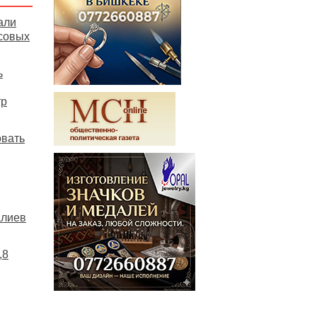
али
совых
ь
тр
овать
алиев
,8