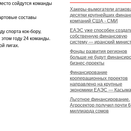
 место сойдутся команды
Хакеры-вымогатели атаков
десятки крупнейших финан
тартовые составы
компаний США - СМИ
ЕАЭС уже способен создат
у спорта кок-бору,
собственную финансовую
 этом году 24 команды.
систему — иранский минис
й лигах.
Фонды развития регионов
больше не будут финансир
бизнес-проекты
Финансирование
кооперационных проектов
направлено на крупные
экономики ЕАЭС — Касым
Льготное финансирование.
Агросектор получил почти 6
миллиарда сомов