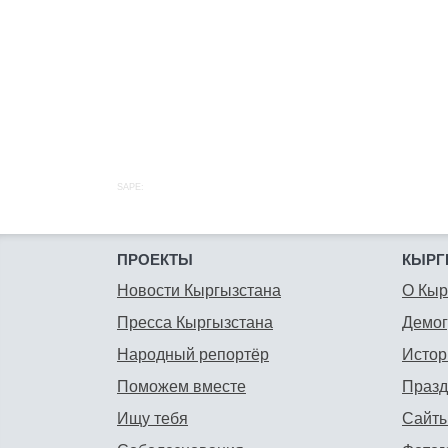
SAPE:
ПРОЕКТЫ
КЫРГ
Новости Кыргызстана
О Кыр
Пресса Кыргызстана
Демо
Народный репортёр
Истор
Поможем вместе
Празд
Ищу тебя
Сайты