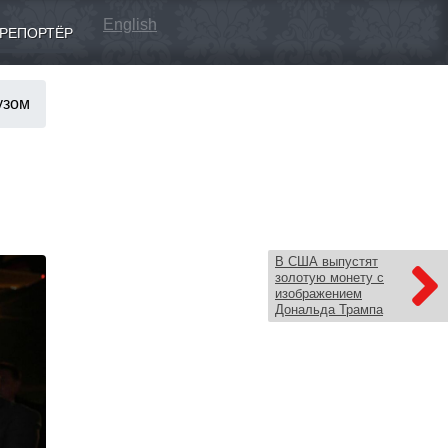
English
РЕПОРТЁР
узом
В США выпустят
золотую монету с
изображением
Дональда Трампа