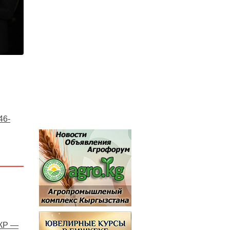
46-
 КР —