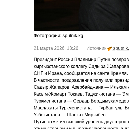
Фотографии: sputnik.kg
21 марта 2026, 13:26 Источник
sputnik
Президент России Владимир Путин поздрав
кыргызстанского коллегу Садыра Жапарова 
СНГ и Ирана, сообщается на сайте Кремля.
В частности, поздравления получили през
Садыр Жапаров, Азербайджана — Ильхам А
Касым-Жомарт Токаев, Таджикистана — Эм
Туркменистана — Сердар Бердымухамедов,
Маслахаты Туркменистана — Гурбангулы Б
Узбекистана — Шавкат Мирзиёев.
Путин отметил высокий уровень двусторон
этими странами и выразил уверенность в 