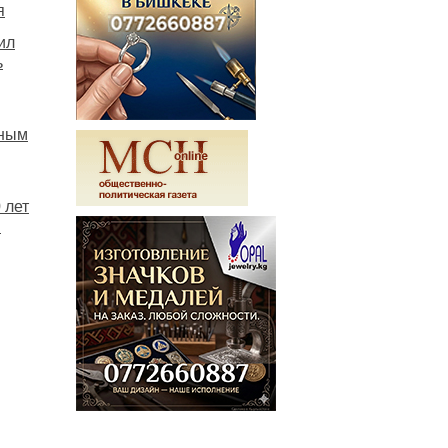
я
ил
ь
пным
 лет
в