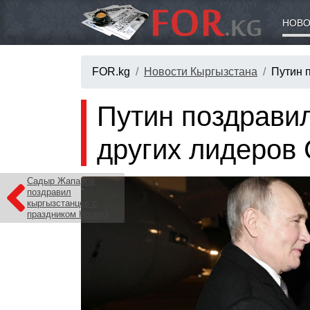
НОВО
FOR.kg
Новости Кыргызстана
Путин 
Путин поздрави
других лидеров
Садыр Жапаров
поздравил
кыргызстанцев с
праздником Нооруз