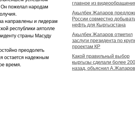
главное из видеообращени
. Он пожелал народам
Акылбек Жапаров предлож
олучия.
России совместно добыват
уза направлены и лидерам
нефть для Кыргызстана
кой республики аятолле
Акылбек Жапаров отметил
зиденту страны Масуду
заслуги президента по кру
проектам КР
остойно преодолеть
Какой правильный выбор
ия остается надежным
кыргызы сделали более 200
ое время.
назад, объяснил А.Жапаро