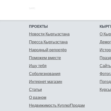
SAPE:
ПРОЕКТЫ
КЫРГ
Новости Кыргызстана
О Кыр
Пресса Кыргызстана
Демо
Народный репортёр
Истор
Поможем вместе
Празд
Ищу тебя
Сайты
Соболезнования
Фотог
Интернет магазин
Погод
Статьи
Курсы
О разном
Недвижимость Куплю/Продам