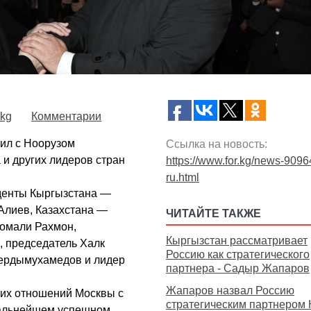
.kg
Комментарии
ил с Ноорузом
Ссылка на новость:
и других лидеров стран
https://www.for.kg/news-9096
ru.html
иденты Кыргызстана —
лиев, Казахстана —
ЧИТАЙТЕ ТАКЖЕ
омали Рахмон,
Кыргызстан рассматривает
 председатель Халк
Россию как стратегического
ердымухамедов и лидер
партнера - Садыр Жапаров
Жапаров назвал Россию
них отношений Москвы с
стратегическим партнером
дальнейшем успешном