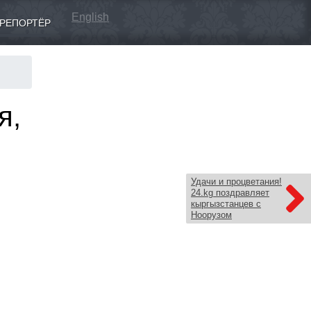
English
РЕПОРТЁР
я,
Удачи и процветания!
24.kg поздравляет
кыргызстанцев с
Ноорузом