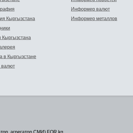
графия
Информер валют
ия Кыргызстана
Информер металлов
ники
 Кыргызстана
алерея
а в Кыргызстане
 валют
атор, агрегатор СМИ) FOR.kg