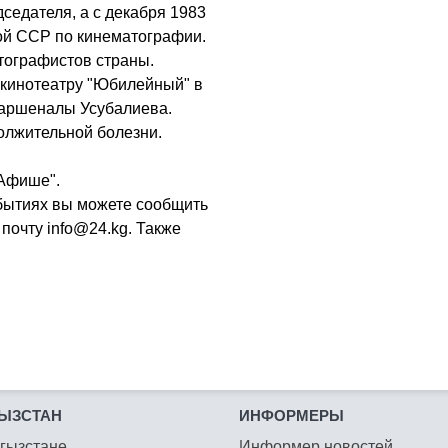
седателя, а с декабря 1983
кой ССР по кинематографии.
тографистов страны.
кинотеатру "Юбилейный" в
Шаршеналы Усубалиева.
должительной болезни.
"Афише".
бытиях вы можете сообщить
почту info@24.kg. Также
ЫЗСТАН
ИНФОРМЕРЫ
гызстане
Информер новостей