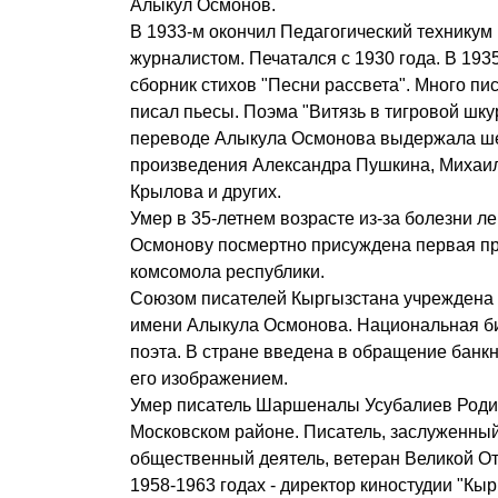
Алыкул Осмонов.
В 1933-м окончил Педагогический техникум 
журналистом. Печатался с 1930 года. В 19
сборник стихов "Песни рассвета". Много пи
писал пьесы. Поэма "Витязь в тигровой шк
переводе Алыкула Осмонова выдержала ше
произведения Александра Пушкина, Михаи
Крылова и других.
Умер в 35-летнем возрасте из-за болезни ле
Осмонову посмертно присуждена первая п
комсомола республики.
Союзом писателей Кыргызстана учреждена
имени Алыкула Осмонова. Национальная б
поэта. В стране введена в обращение банк
его изображением.
Умер писатель Шаршеналы Усубалиев Родилс
Московском районе. Писатель, заслуженный
общественный деятель, ветеран Великой О
1958-1963 годах - директор киностудии "Кы