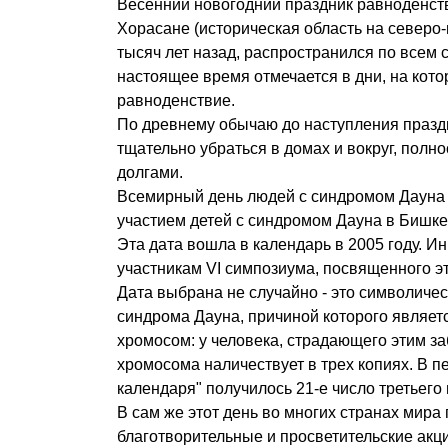
Весенний новогодний праздник равноденст
Хорасане (историческая область на северо-
тысяч лет назад, распространился по всем
настоящее время отмечается в дни, на кот
равноденствие.
По древнему обычаю до наступления праз
тщательно убраться в домах и вокруг, полно
долгами.
Всемирный день людей с синдромом Дауна Ф
участием детей с синдромом Дауна в Бишке
Эта дата вошла в календарь в 2005 году. 
участникам VI симпозиума, посвященного эт
Дата выбрана не случайно - это символиче
синдрома Дауна, причиной которого являет
хромосом: у человека, страдающего этим з
хромосома наличествует в трех копиях. В п
календаря" получилось 21-е число третьего
В сам же этот день во многих странах мира
благотворительные и просветительские акц