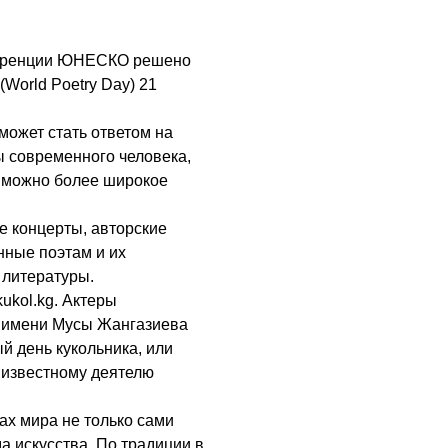
нференции ЮНЕСКО решено
World Poetry Day) 21
может стать ответом на
ы современного человека,
к можно более широкое
е концерты, авторские
нные поэтам и их
 литературы.
ukol.kg. Актеры
л имени Мусы Жангазиева
 день кукольника, или
 известному деятелю
ах мира не только сами
а искусства. По традиции в