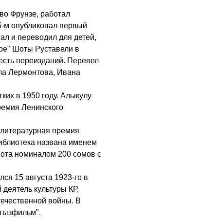
во Фрунзе, работал
35-м опубликовал первый
сал и переводил для детей,
уре" Шоты Руставели в
сть переизданий. Перевел
ла Лермонтова, Ивана
гких в 1950 году. Алыкулу
ремия Ленинского
 литературная премия
иблиотека названа именем
нота номиналом 200 сомов с
я 15 августа 1923-го в
 деятель культуры КР,
течественной войны. В
ргызфильм".