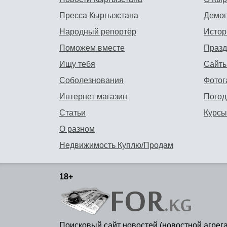
Пресса Кыргызстана
Демо
Народный репортёр
Истор
Поможем вместе
Празд
Ищу тебя
Сайты
Соболезнования
Фотог
Интернет магазин
Погод
Статьи
Курсы
О разном
Недвижимость Куплю/Продам
18+
Поисковый сайт новостей (новостной агрег