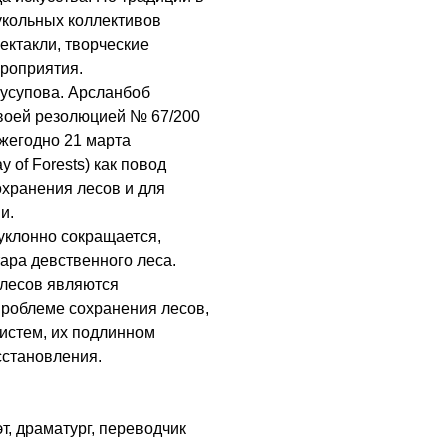
кукольных коллективов
ектакли, творческие
ероприятия.
усупова. Арсланбоб
воей резолюцией № 67/200
ежегодно 21 марта
 of Forests) как повод
хранения лесов и для
и.
клонно сокращается,
тара девственного леса.
лесов являются
проблеме сохранения лесов,
истем, их подлинном
сстановления.
т, драматург, переводчик