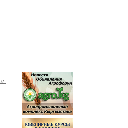
07-
,