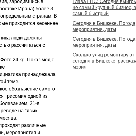
вия, зародившись в
Глава ГНС: Сегодня выигр
не самый крупный бизнес, 
востоке Ирана) более 3
самый быстрый
 сопредельным странам. В
орые приходится весеннее
Сегодня в Бишкеке. Погода
мероприятия, даты
дника люди должны
Сегодня в Бишкеке. Погода
стью рассчитаться с
мероприятия, даты
Сколько улиц ремонтируют
ото 24.kg. Показ мод с
сегодня в Бишкеке, рассказ
ке
мэрия
Инициатива принадлежала
ой теме.
ское обозначение самого
ся трисомия одной из
аболеванием, 21-я
ереводе на "язык
 месяца.
 проходят различные
ии, мероприятия и