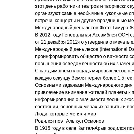
этот день работники театров и творческих 
организуют самые необычные кукольные сп
встречи, концерты и другие праздничные м
Международный день лесов Фото Тимура Ж
В 2012 году Генеральная Ассамблея ООН с
от 21 декабря 2012-го утвердила отмечать 
Международный день лесов (International Day
проинформировать общество о важности со
повышения осведомленности об их значени
C каждым днем площадь мировых лесов неу
каждую секунду Земля теряет более 1,5 гек
Основными задачами Международного дня 
привлечение внимания жителей планеты к 
информирование о значимости лесных экос
состоянии, основных мерах их защиты и во
Люди, которые меняли мир
Родился поэт Алыкул Осмонов
В 1915 году в селе Каптал-Арык родился поэ