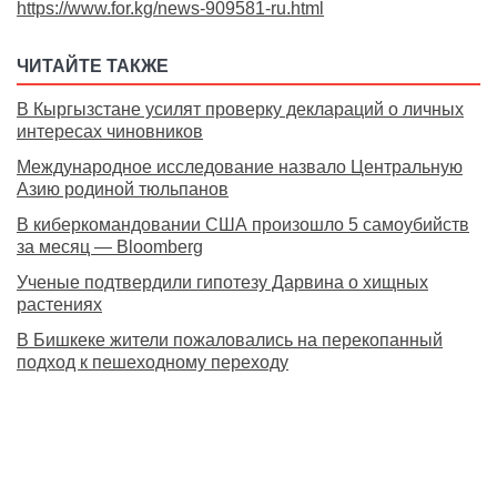
https://www.for.kg/news-909581-ru.html
ЧИТАЙТЕ ТАКЖЕ
В Кыргызстане усилят проверку деклараций о личных
интересах чиновников
Международное исследование назвало Центральную
Азию родиной тюльпанов
В киберкомандовании США произошло 5 самоубийств
за месяц — Bloomberg
Ученые подтвердили гипотезу Дарвина о хищных
растениях
В Бишкеке жители пожаловались на перекопанный
подход к пешеходному переходу