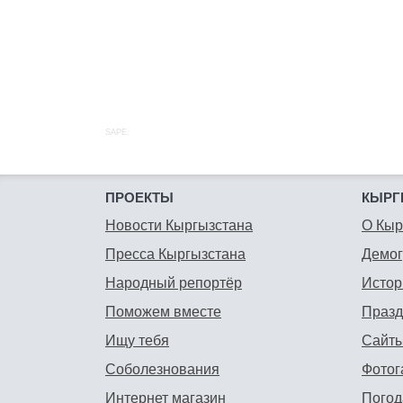
SAPE:
ПРОЕКТЫ
КЫРГ
Новости Кыргызстана
О Кыр
Пресса Кыргызстана
Демо
Народный репортёр
Истор
Поможем вместе
Празд
Ищу тебя
Сайты
Соболезнования
Фотог
Интернет магазин
Погод