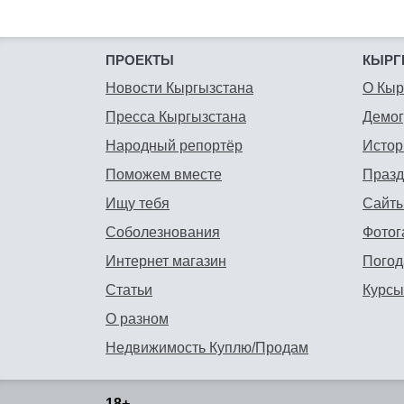
ПРОЕКТЫ
КЫРГ
Новости Кыргызстана
О Кыр
Пресса Кыргызстана
Демо
Народный репортёр
Истор
Поможем вместе
Празд
Ищу тебя
Сайты
Соболезнования
Фотог
Интернет магазин
Погод
Статьи
Курсы
О разном
Недвижимость Куплю/Продам
18+