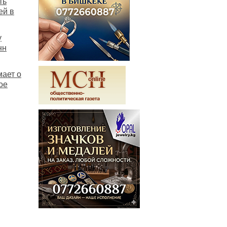
ть
ей в
у
нн
мает о
ое