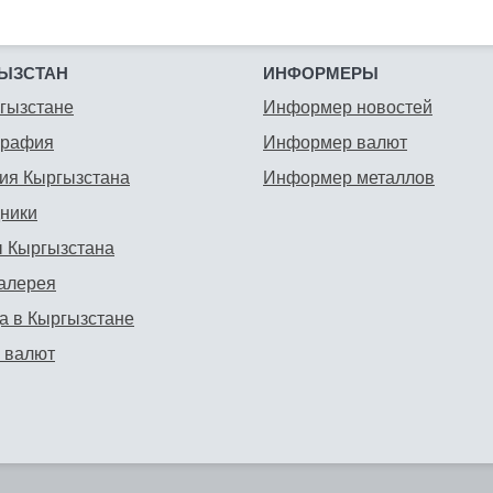
ЫЗСТАН
ИНФОРМЕРЫ
гызстане
Информер новостей
графия
Информер валют
ия Кыргызстана
Информер металлов
ники
 Кыргызстана
алерея
а в Кыргызстане
 валют