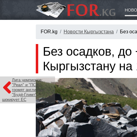
НОВО
FOR.kg
Новости Кыргызстана
Без оса
Без осадков, до
Кыргызстану на 
Лига чемпионов:
"Реал" и "ПСЖ"
громят англичан,
"Будё-Глимт"
шокирует ЕС