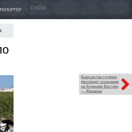
English
РЕПОРТЁР
а
по
Кыргызстан глубоко
беспокоит эскалация
на Ближнем Востоке
— Жапаров