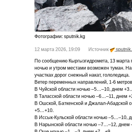
Фотографии: sputnik.kg
12 марта 2026, 19:09 Источник
sputnik
По сообщению Кыргызгидромета, 13 марта п
ночью и утром местами возможен туман. На
участках дорог снежный накат, гололедица.
Ветер переменных направлений, 1-6 метров 
В Чуйской области ночью –5…–10, днем +3
В Таласской области ночью –6…–11, днем 
В Ошской, Баткенской и Джалал-Абадской 
+5…+10.
В Иссык-Кульской области ночью –5…–10, дн
В Нарынской области ночью –7…–12, днем
В Оше ночью –1…–3, днем +7…+9.