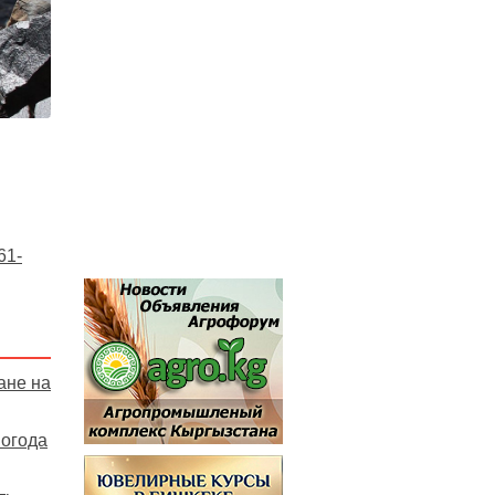
61-
ане на
погода