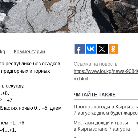
.kg
Комментарии
о республике без осадков,
Ссылка на новость:
 предгорных и горных
https://www.for.kg/news-9084
ru.html
в секунду.
…+8.
ЧИТАЙТЕ ТАКЖЕ
+2…+7.
Прогноз погоды в Кыргызст
областях ночью 0…–5, днем
7 августа: днем будет жарко
ем +1...+6.
Местами дожди и грозы — 
в Кыргызстане 7 августа
 –4…+1.