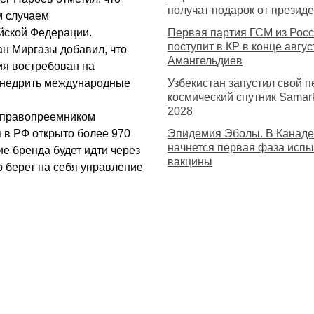
получат подарок от презид
м случаем
йской Федерации.
Первая партия ГСМ из Рос
поступит в КР в конце авгу
н Миргазы добавил, что
Амангельдиев
я востребован на
 внедрить международные
Узбекистан запустил свой 
космический спутник Samar
2028
ла правопреемником
я в РФ открыто более 970
Эпидемия Эболы. В Канаде
начнется первая фаза исп
ие бренда будет идти через
вакцины
р берет на себя управление