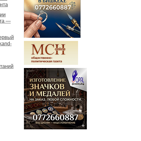
ента
сии
ста —
первый
kand-
ытаний