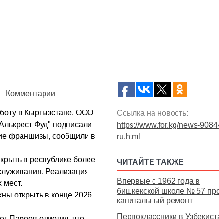
Комментарии
работу в Кыргызстане. ООО
Ссылка на новость:
Алькрест Фуд" подписали
https://www.for.kg/news-9084
тие франшизы, сообщили в
ru.html
ткрыть в республике более
ЧИТАЙТЕ ТАКЖЕ
служивания. Реализация
Впервые с 1962 года в
 мест.
бишкекской школе № 57 пр
ны открыть в конце 2026
капитальный ремонт
Первоклассники в Узбекист
ег Пароев отметил, что