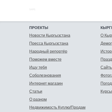
SAPE:
ПРОЕКТЫ
КЫРГ
Новости Кыргызстана
О Кыр
Пресса Кыргызстана
Демо
Народный репортёр
Истор
Поможем вместе
Празд
Ищу тебя
Сайты
Соболезнования
Фотог
Интернет магазин
Погод
Статьи
Курсы
О разном
Недвижимость Куплю/Продам