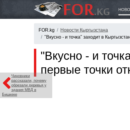
НОВО
FOR.kg
Новости Кыргызстана
"Вкусно - и точка" заходит в Кыргызста
"Вкусно - и точк
первые точки от
Чиновники
рассказали, почему
обрезали деревья у
здания МВД в
Бишкеке