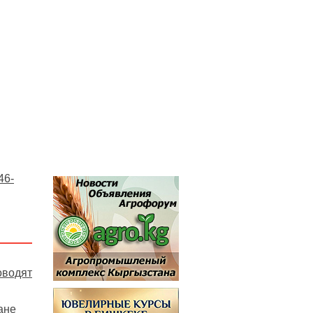
46-
оводят
ане