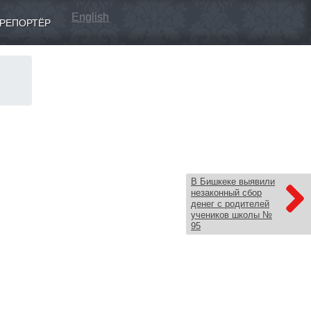
English
РЕПОРТЁР
В Бишкеке выявили
незаконный сбор
денег с родителей
учеников школы №
95