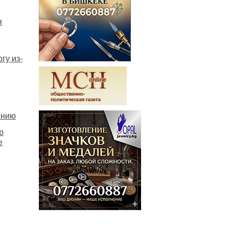
я
гу из-
ению
ю
е