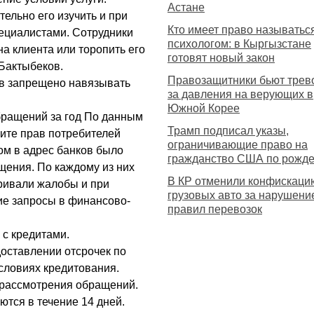
Астане
тельно его изучить и при
Кто имеет право называтьс
ециалистами. Сотрудники
психологом: в Кыргызстане
а клиента или торопить его
готовят новый закон
 Бактыбеков.
Правозащитники бьют трево
ов запрещено навязывать
за давления на верующих в
Южной Корее
бращений за год По данным
Трамп подписал указы,
щите прав потребителей
ограничивающие право на
ом в адрес банков было
гражданство США по рожд
щения. По каждому из них
В КР отменили конфискаци
ривали жалобы и при
грузовых авто за нарушени
е запросы в финансово-
правил перевозок
с кредитами.
оставлении отсрочек по
условиях кредитования.
 рассмотрения обращений.
тся в течение 14 дней.