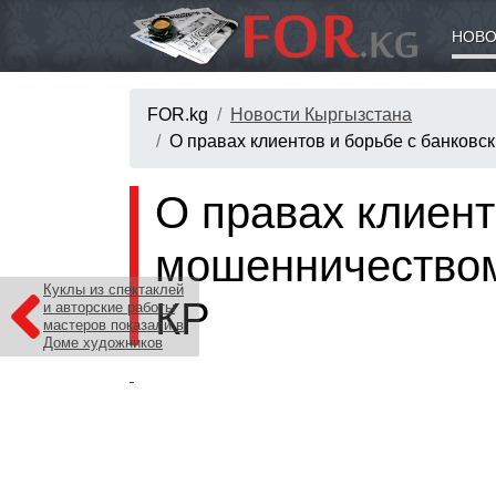
НОВО
FOR.kg
Новости Кыргызстана
О правах клиентов и борьбе с банков
О правах клиент
мошенничеством
Куклы из спектаклей
КР
и авторские работы
мастеров показали в
Доме художников