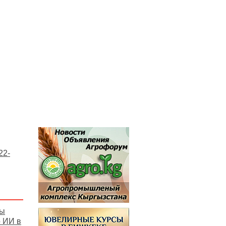
22-
зы
 ИИ в