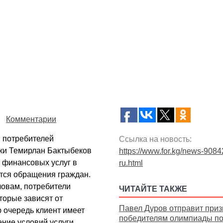
Комментарии
в потребителей
Ссылка на новость:
ки Темирлан Бактыбеков
https://www.for.kg/news-9084
и финансовых услуг в
ru.html
ются обращения граждан.
ловам, потребители
ЧИТАЙТЕ ТАКЖЕ
торые зависят от
Павел Дуров отправит при
ю очередь клиент имеет
победителям олимпиады по
ние условий услуги.