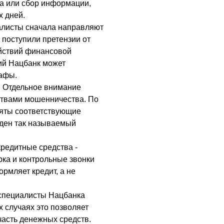
а или сбор информации,
х дней.
алисты сначала направляют
 поступили претензии от
ействий финансовой
ий Нацбанк может
рафы.
в Отдельное внимание
ртвами мошенничества. По
няты соответствующие
ден так называемый
кредитные средства -
ка и контрольные звонки
ормляет кредит, а не
 специалисты Нацбанка
 случаях это позволяет
часть денежных средств.