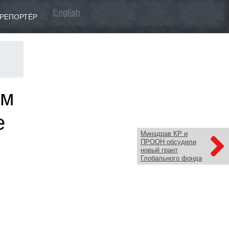
English
РЕПОРТЁР
им
е
Минздрав КР и
ПРООН обсудили
новый грант
Глобального фонда