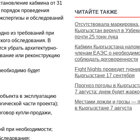
становление кабмина от 31
н порядок проведения
ЧИТАЙТЕ ТАКЖЕ
экспертизы и обследований
Отсутствовала маркировка.
Кыргызстан вернул в Узбек
одно из требований при
почти 25 тонн лука
кого обследования. В
Кабмин Кыргызстана напом
тся убрать архитектурно-
членам ЕАЭС о необходим
вание или реконструкцию
соблюдать договоренности
Fight Nights проведет турни
необходимо будет
Кыргызстане 17 сентября
Прогноз погоды в Кыргызст
7 августа: днем будет жарко
 объекта в эксплуатацию
Местами дожди и грозы — 
гической части проекта);
в Кыргызстане 7 августа
говор купли-продажи,
ий при необходимости;
бследования;