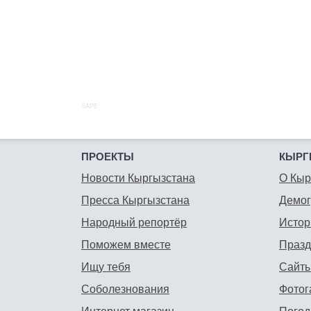
SAPE:
ПРОЕКТЫ
КЫРГ
Новости Кыргызстана
О Кыр
Пресса Кыргызстана
Демо
Народный репортёр
Истор
Поможем вместе
Празд
Ищу тебя
Сайты
Соболезнования
Фотог