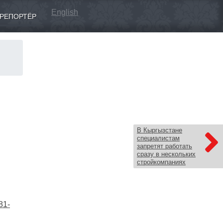
English
РЕПОРТЁР
В Кыргызстане
специалистам
запретят работать
сразу в нескольких
стройкомпаниях
81-