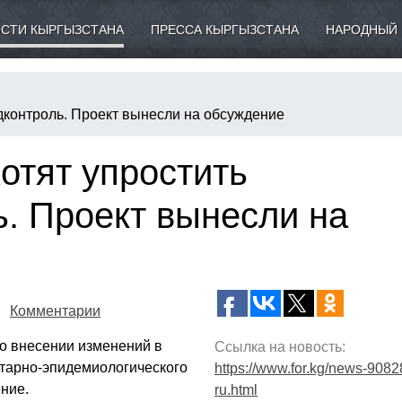
СТИ КЫРГЫЗСТАНА
ПРЕССА КЫРГЫЗСТАНА
НАРОДНЫЙ 
дконтроль. Проект вынесли на обсуждение
отят упростить
. Проект вынесли на
Комментарии
о внесении изменений в
Ссылка на новость:
итарно-эпидемиологического
https://www.for.kg/news-9082
ние.
ru.html