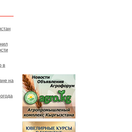
истан
нил
ости
р в
ане на
погода