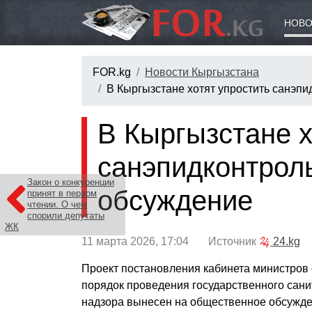
НОВО
FOR.kg
Новости Кыргызстана
В Кыргызстане хотят упростить санэпи
В Кыргызстане х
санэпидконтроль
Закон о конкуренции
обсуждение
принят в первом
чтении. О чем
спорили депутаты
ЖК
11 марта 2026, 17:04 Источник
24.kg
Проект постановления кабинета министров 
порядок проведения государственного сан
надзора вынесен на общественное обсужде