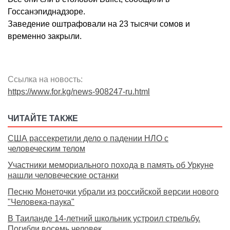
Госсанэпиднадзоре.
Заведение оштрафовали на 23 тысячи сомов и
временно закрыли.
Ссылка на новость:
https://www.for.kg/news-908247-ru.html
ЧИТАЙТЕ ТАКЖЕ
США рассекретили дело о падении НЛО с
человеческим телом
Участники мемориального похода в память об Уркуне
нашли человеческие останки
Песню Монеточки убрали из российской версии нового
"Человека-паука"
В Таиланде 14-летний школьник устроил стрельбу.
Погибли восемь человек