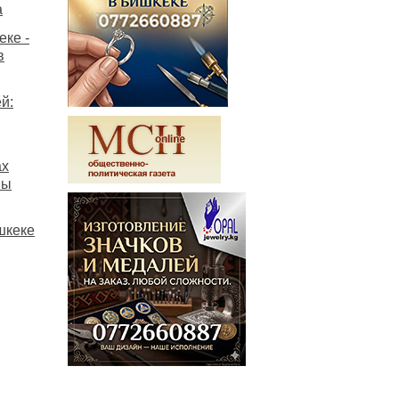
а
ке -
в
й:
ах
мы
шкеке