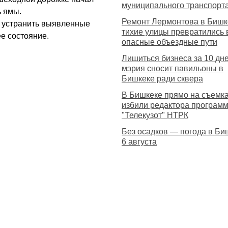
муниципального транспорт
ь ямы.
Ремонт Лермонтова в Бишке
о устранить выявленные
тихие улицы превратились 
е состояние.
опасные объездные пути
Лишиться бизнеса за 10 дне
мэрия сносит павильоны в
Бишкеке ради сквера
В Бишкеке прямо на съемк
избили редактора програм
"Телекузот" НТРК
Без осадков — погода в Би
6 августа