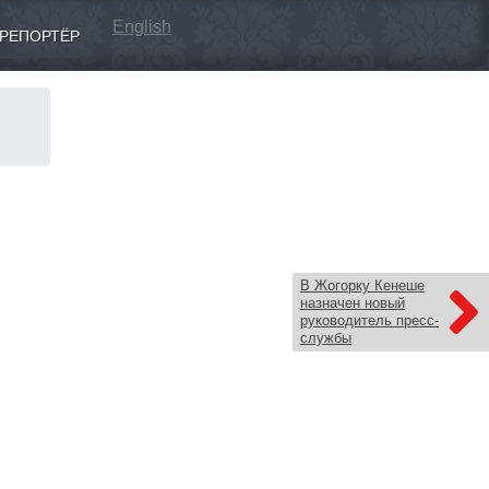
English
РЕПОРТЁР
В Жогорку Кенеше
назначен новый
руководитель пресс-
службы