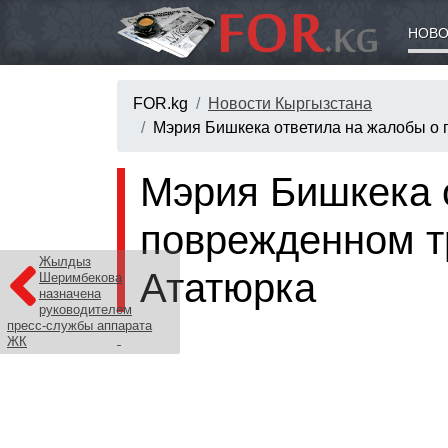
НОВО
FOR.kg
Новости Кыргызстана
Мэрия Бишкека ответила на жалобы о 
Мэрия Бишкека 
поврежденном т
Жылдыз
Ататюрка
Шеримбекова
назначена
руководителем
пресс-службы аппарата
ЖК