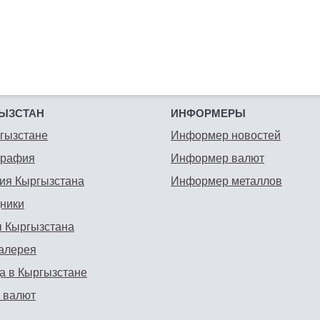
ЫЗСТАН
ИНФОРМЕРЫ
гызстане
Информер новостей
графия
Информер валют
ия Кыргызстана
Информер металлов
ники
 Кыргызстана
алерея
а в Кыргызстане
 валют