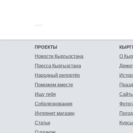
SAPE:
ПРОЕКТЫ
КЫРГ
Новости Кыргызстана
О Кыр
Пресса Кыргызстана
Демо
Народный репортёр
Истор
Поможем вместе
Празд
Ищу тебя
Сайты
Соболезнования
Фотог
Интернет магазин
Погод
Статьи
Курсы
О разном