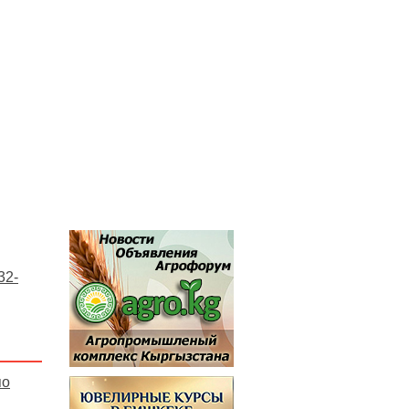
32-
по