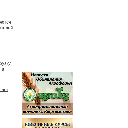
еются
ителей
рузку
 в
 лет
в