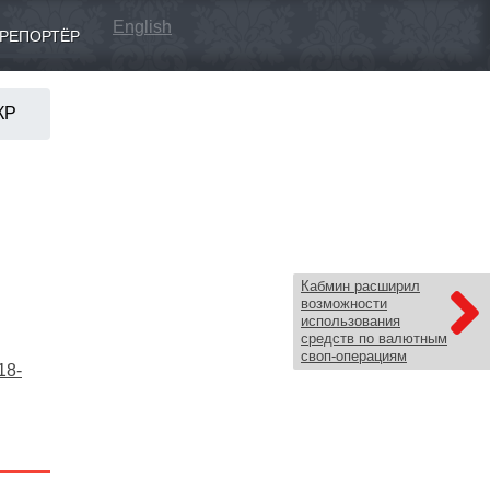
English
РЕПОРТЁР
КР
Кабмин расширил
возможности
использования
средств по валютным
своп-операциям
18-