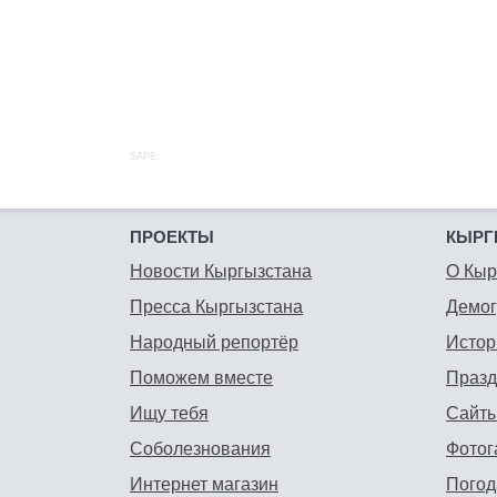
SAPE:
ПРОЕКТЫ
КЫРГ
Новости Кыргызстана
О Кыр
Пресса Кыргызстана
Демо
Народный репортёр
Истор
Поможем вместе
Празд
Ищу тебя
Сайты
Соболезнования
Фотог
Интернет магазин
Погод