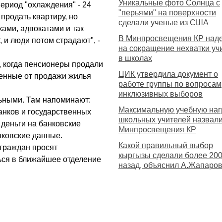
Уникальные фото Солнца с
период "охлаждения" - 24
"перьями" на поверхности
 продать квартиру, но
сделали ученые из США
ами, адвокатами и так
В Минпросвещения КР над
 и люди потом страдают", -
на сокращение нехватки уч
в школах
, когда пенсионеры продали
ЦИК утвердила документ о
енные от продажи жилья
работе группы по вопросам
инклюзивных выборов
ьными. Там напоминают:
Максимальную учебную наг
анков и государственных
школьных учителей назвали
 деньги на банковские
Минпросвещения КР
ковские данные.
Какой правильный выбор
 граждан просят
кыргызы сделали более 200
ься в ближайшее отделение
назад, объяснил А.Жапаро