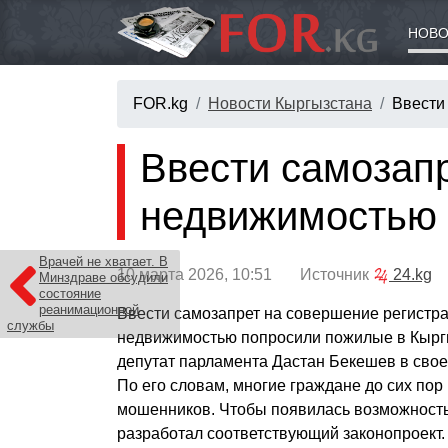
НОВО
FOR.kg
Новости Кыргызстана
Ввести
Ввести самозапр
недвижимостью 
Врачей не хватает. В
10 марта 2026, 10:51 Источник
24.kg
Минздраве обсудили
состояние
реанимационной
Ввести самозапрет на совершение регистр
службы
недвижимостью попросили пожилые в Кырг
депутат парламента Дастан Бекешев в свое
По его словам, многие граждане до сих пор
мошенников. Чтобы появилась возможность 
разработал соответствующий законопроект.