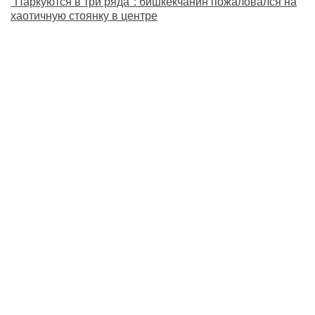
"Паркуются в три ряда": бишкекчанин пожаловался на
хаотичную стоянку в центре