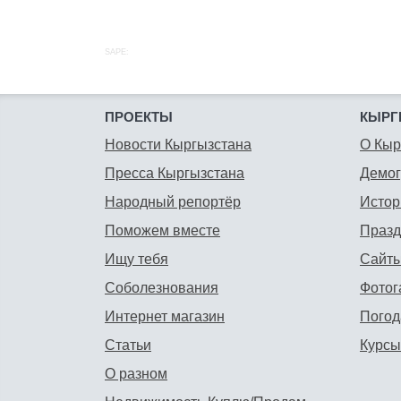
SAPE:
ПРОЕКТЫ
КЫРГ
Новости Кыргызстана
О Кыр
Пресса Кыргызстана
Демо
Народный репортёр
Истор
Поможем вместе
Празд
Ищу тебя
Сайты
Соболезнования
Фотог
Интернет магазин
Погод
Статьи
Курсы
О разном