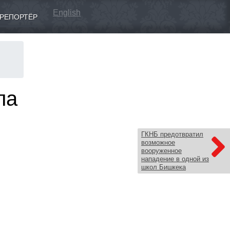
English
РЕПОРТЁР
ла
ГКНБ предотвратил
возможное
вооруженное
нападение в одной из
школ Бишкека