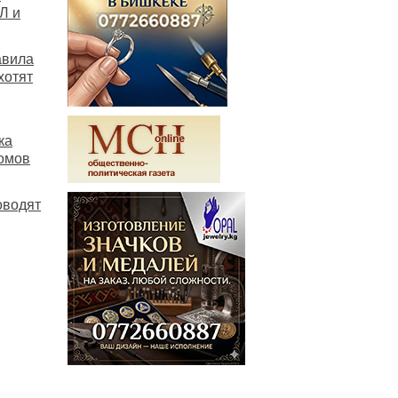
Л и
авила
хотят
ка
омов
оводят