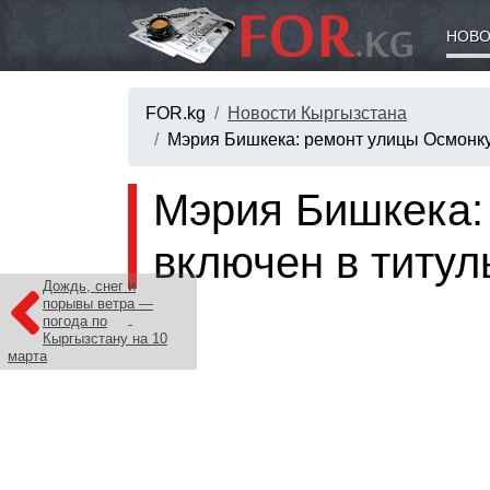
НОВО
FOR.kg
Новости Кыргызстана
Мэрия Бишкека: ремонт улицы Осмонкул
Мэрия Бишкека:
включен в титул
Дождь, снег и
порывы ветра —
погода по
Кыргызстану на 10
марта