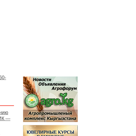
60-
онию
ИК —
е