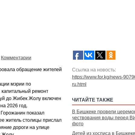
Комментарии
ровала обращение жителей
Ссылка на новость:
https://www.for.kg/news-9079
ции мэрии по
ru.html
 капитальный ремонт
Чуй до Жибек Жолу включен
ЧИТАЙТЕ ТАКЖЕ
на 2026 год.
В Бишкеке провели церем
. Горожанин показал
чествования воды перед В
ее житель столицы прислал
фото
ояние дороги на улице
Детей из хосписа в Бишкек
 Жолу.