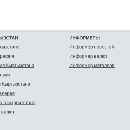
ЫЗСТАН
ИНФОРМЕРЫ
гызстане
Информер новостей
графия
Информер валют
ия Кыргызстана
Информер металлов
ники
 Кыргызстана
алерея
а в Кыргызстане
 валют