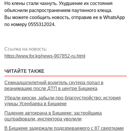
Но клены стали чахнуть. Ухудшение их состояния
объяснили распространением паутинного клеща.
Вы можете сообщить новость, отправив ее в WhatsApp
по номеру 0555312024.
Ссылка на новость:
https://www.for.kg/news-907852-ru.html
ЧИТАЙТЕ ТАКЖЕ
Семнадцатилетний водитель скутера попал в
реанимацию после ДТП в центре Бишкека
Убрали киоски, забыли про благоустройство: история
улицы Усенбаева в Бишкеке
Падение автокрана в Бишкеке: застройщика
оштрафовали, инспектора уволили
В Бишкеке задержали подозреваемого с 87 свертками