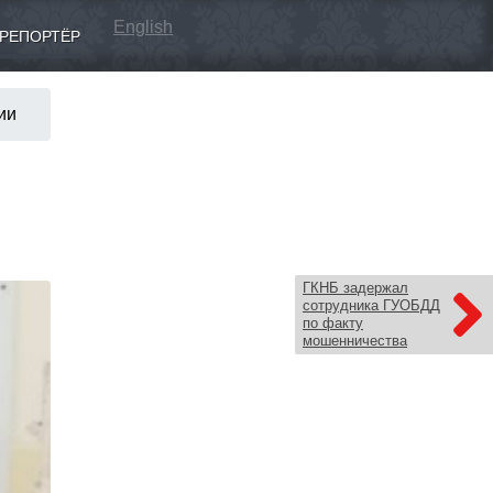
English
РЕПОРТЁР
ии
ГКНБ задержал
сотрудника ГУОБДД
по факту
мошенничества