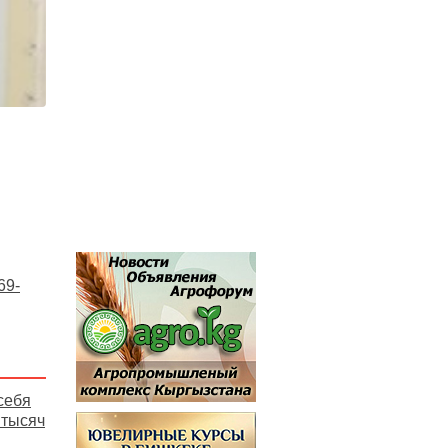
69-
себя
 тысяч