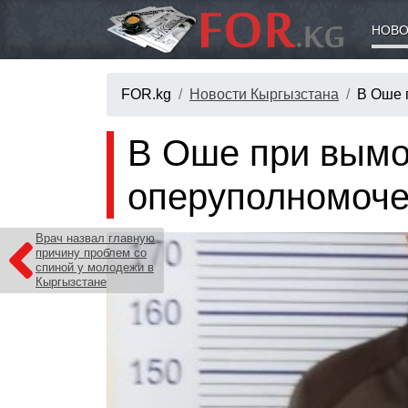
НОВО
FOR.kg
Новости Кыргызстана
В Оше 
В Оше при вымо
оперуполномоч
Врач назвал главную
причину проблем со
спиной у молодежи в
Кыргызстане