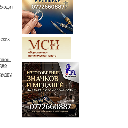
бходит
еских
лпон-
део
руппу,