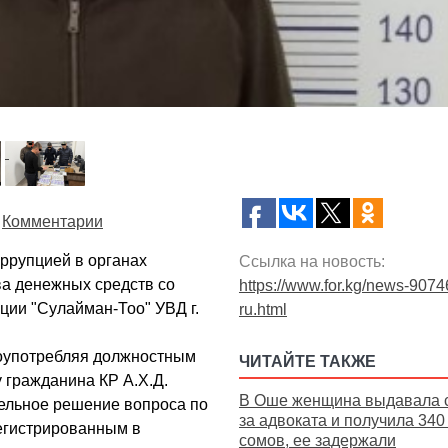
Комментарии
оррупцией в органах
Ссылка на новость:
ва денежных средств со
https://www.for.kg/news-9074
ции "Сулайман-Тоо" УВД г.
ru.html
лоупотребляя должностным
ЧИТАЙТЕ ТАКЖЕ
 гражданина КР А.Х.Д.
В Оше женщина выдавала 
ельное решение вопроса по
за адвоката и получила 340
егистрированным в
сомов, ее задержали