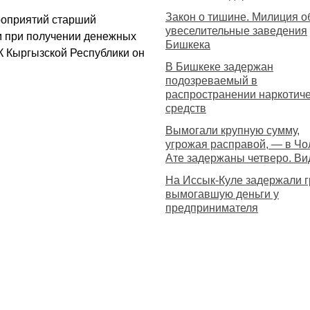
Закон о тишине. Милиция о
роприятий старший
увеселительные заведения
м при получении денежных
Бишкека
УПК Кыргызской Республики он
В Бишкеке задержан
подозреваемый в
распространении наркотич
средств
Вымогали крупную сумму,
угрожая расправой, — в Чо
Ате задержаны четверо. Ви
На Иссык-Куле задержали г
вымогавшую деньги у
предпринимателя