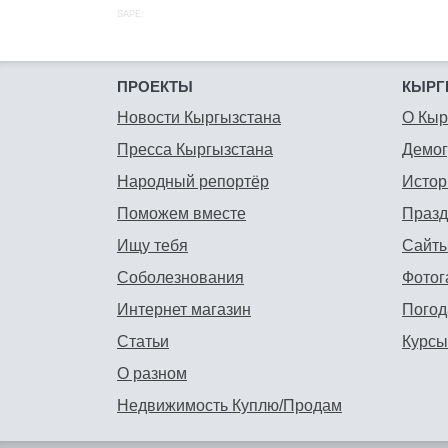
SAPE:
ПРОЕКТЫ
КЫРГ
Новости Кыргызстана
О Кыр
Пресса Кыргызстана
Демо
Народный репортёр
Истор
Поможем вместе
Празд
Ищу тебя
Сайты
Соболезнования
Фотог
Интернет магазин
Погод
Статьи
Курсы
О разном
Недвижимость Куплю/Продам