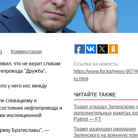
g
Комментарии
вил, что не верит словам
Ссылка на новость:
епровода "Дружба",
https://www.for.kg/news-9074
ru.html
что у него нос между
ЧИТАЙТЕ ТАКЖЕ
ли словацкому и
Трамп отказал Зеленскому 
 состояние нефтепровода и
дополнительных ракетах дл
ии инспекционной
Patriot — FT
Трамп разрушил ожидания
ержку Братиславы", —
Зеленского на военную по