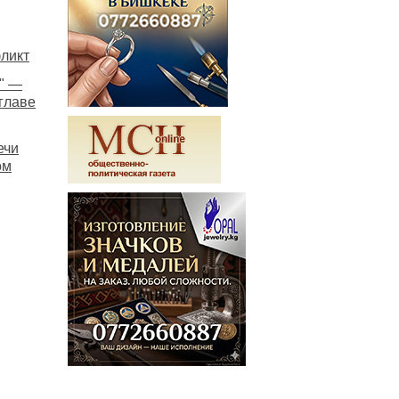
ликт
" —
главе
ечи
ом