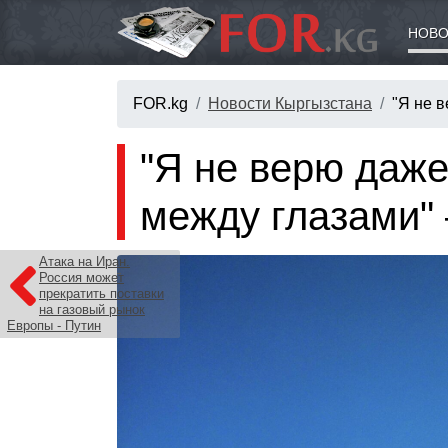
НОВО
FOR.kg
Новости Кыргызстана
"Я не в
"Я не верю даже 
между глазами"
Атака на Иран.
Россия может
прекратить поставки
на газовый рынок
Европы - Путин