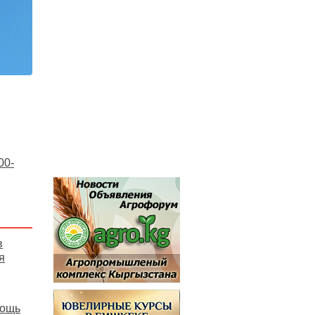
00-
в
я
мощь