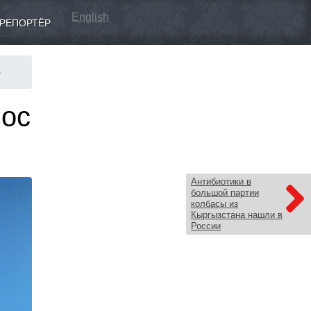
English
РЕПОРТЁР
о
нос
Антибиотики в
большой партии
колбасы из
Кыргызстана нашли в
России