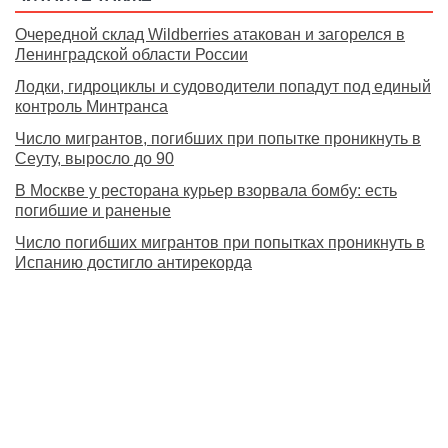
Очередной склад Wildberries атакован и загорелся в
Ленинградской области России
Лодки, гидроциклы и судоводители попадут под единый
контроль Минтранса
Число мигрантов, погибших при попытке проникнуть в
Сеуту, выросло до 90
В Москве у ресторана курьер взорвала бомбу: есть
погибшие и раненые
Число погибших мигрантов при попытках проникнуть в
Испанию достигло антирекорда