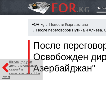
НОВО
FOR.kg
Новости Кыргызстана
После переговоров Путина и Алиева. 
После переговор
Освобожден дире
Школа, где учат
Азербайджан"
делать миллионы:
стартуй в
строительстве с Elite
Invest