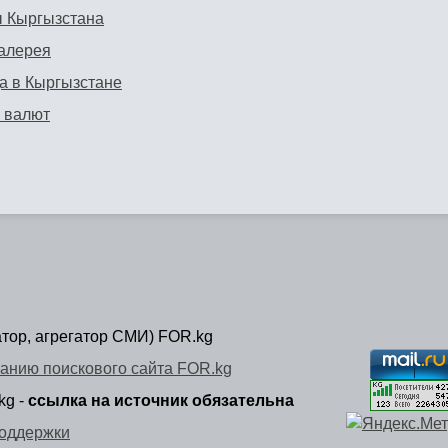
 Кыргызстана
алерея
а в Кыргызстане
 валют
атор, агрегатор СМИ) FOR.kg
анию поискового сайта FOR.kg
kg -
ссылка на источник обязательна
оддержки