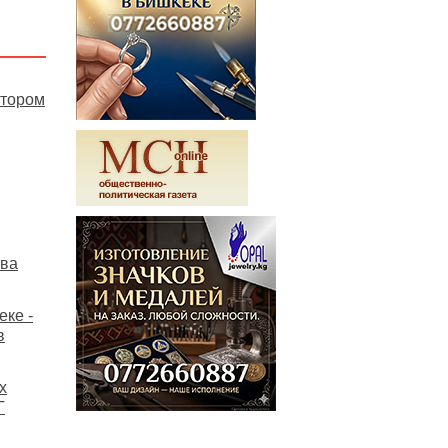
ктором
тва
ке -
в
х
Г