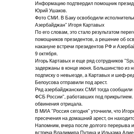
Информацию подтвердил помощник презид
Юрий Ушаков.
Фото СМИ. В Баку освободили исполнительн
Азербайджан" Игоря Картавых
По его словам, это стало результатом пере
помощников президентов, а решение об ос
накануне встречи президентов РФ и Азерба
9 октября.
Игорь Картавых и еще ряд сотрудников "Sp
задержаны в конце июня. Большинство из 
подписку о невыезде, а Картавых и шеф-ре
Белоусова отправили под арест.
Ряд азербайджанских СМИ тогда сообщили 
ФСБ России", работавших под прикрытием. 
обвинения отрицала.
В МИА "Россия сегодня" уточнили, что Иго
пресечения на домашний арест, он находитс
Напомним, вчера после долгого перерыва 
встреча Владимира Путина и Ильхама Алиев