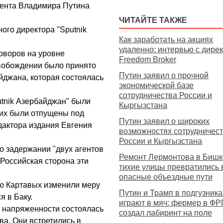
ента Владимира Путина
ЧИТАЙТЕ ТАКЖЕ
ого директора "Sputnik
Как заработать на акциях
удаленно: интервью с дире
говоров на уровне
Freedom Broker
вобождении было принято
Путин заявил о прочной
йджана, которая состоялась
экономической базе
сотрудничества России и
utnik Азербайджан" были
Кыргызстана
них были отпущены под
Путин заявил о широких
дактора издания Евгения
возможностях сотрудничес
России и Кыргызстана
о задержании "двух агентов
Ремонт Лермонтова в Бишке
Российская сторона эти
тихие улицы превратились 
опасные объездные пути
рю Картавых изменили меру
Путин и Трамп в подгузника
я в Баку.
играют в мяч: фермер в ФР
и напряженности состоялась
создал лабиринт на поле
а. Они встретились в