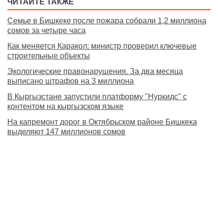
ЧИТАЙТЕ ТАКЖЕ
Семье в Бишкеке после пожара собрали 1,2 миллиона
сомов за четыре часа
Как меняется Каракол: министр проверил ключевые
строительные объекты
Экологические правонарушения. За два месяца
выписано штрафов на 3 миллиона
В Кыргызстане запустили платформу "Нуркидс" с
контентом на кыргызском языке
На капремонт дорог в Октябрьском районе Бишкека
выделяют 147 миллионов сомов