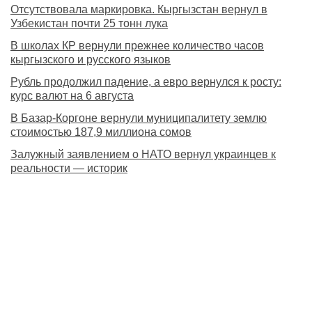
Отсутствовала маркировка. Кыргызстан вернул в
Узбекистан почти 25 тонн лука
В школах КР вернули прежнее количество часов
кыргызского и русского языков
Рубль продолжил падение, а евро вернулся к росту:
курс валют на 6 августа
В Базар-Коргоне вернули муниципалитету землю
стоимостью 187,9 миллиона сомов
Залужный заявлением о НАТО вернул украинцев к
реальности — историк