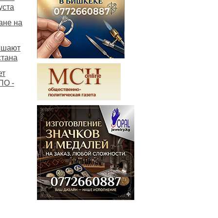
уста
ане на
вышают
стана
ет
ПО -