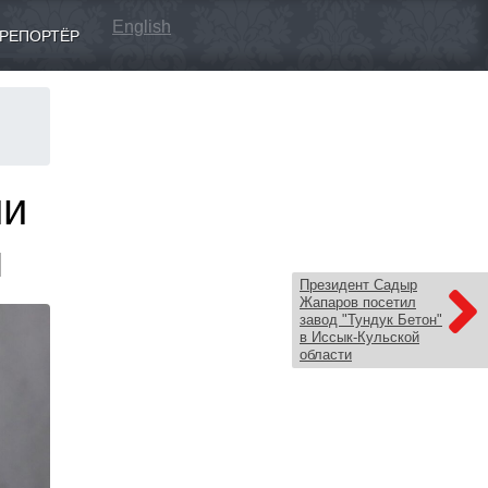
English
РЕПОРТЁР
ли
н
Президент Садыр
Жапаров посетил
завод "Тундук Бетон"
в Иссык-Кульской
области