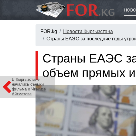
НОВО
FOR.kg
Новости Кыргызстана
Страны ЕАЭС за последние годы утро
Страны ЕАЭС за
объем прямых и
В Кыргызстане
начались съемки
фильма о Чингизе
Айтматове