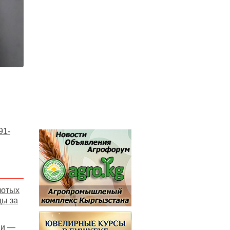
91-
лотых
цы за
ни —