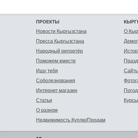
ПРОЕКТЫ
КЫРГ
Новости Кыргызстана
О Кыр
Пресса Кыргызстана
Демо
Народный репортёр
Истор
Поможем вместе
Празд
Ищу тебя
Сайты
Соболезнования
Фотог
Интернет магазин
Погод
Статьи
Курсы
О разном
Недвижимость Куплю/Продам