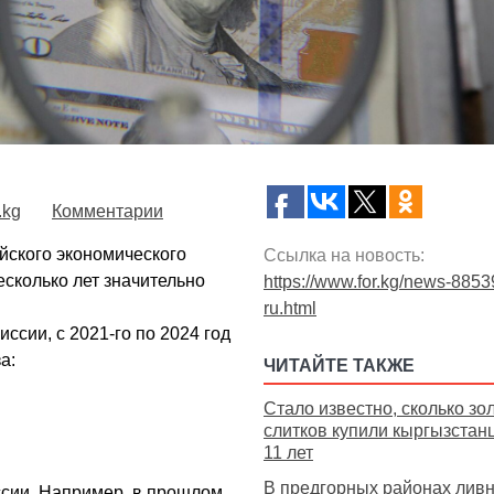
.kg
Комментарии
йского экономического
Ссылка на новость:
есколько лет значительно
https://www.for.kg/news-8853
ru.html
сии, с 2021-го по 2024 год
а:
ЧИТАЙТЕ ТАКЖЕ
Стало известно, сколько зо
слитков купили кыргызстан
11 лет
В предгорных районах лив
ссии. Например, в прошлом