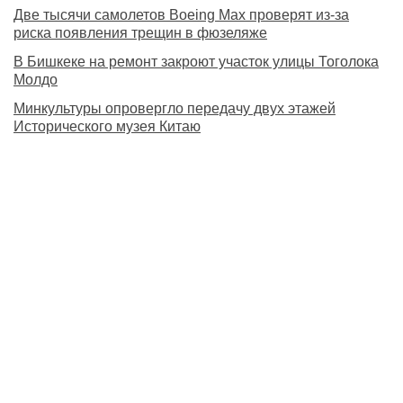
Две тысячи самолетов Boeing Max проверят из-за
риска появления трещин в фюзеляже
В Бишкеке на ремонт закроют участок улицы Тоголока
Молдо
Минкультуры опровергло передачу двух этажей
Исторического музея Китаю