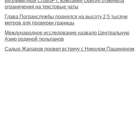
Безлимитный ChatGPT: компания OpenAI отменила
ограничения на текстовые чаты
Глава Погранслужбы поднялся на высоту 2,5 тысячи
метров для проверки границы
Международное исследование назвало Центральную
Азию родиной тюльпанов
Садыр Жапаров провел встречу с Николом Пашиняном