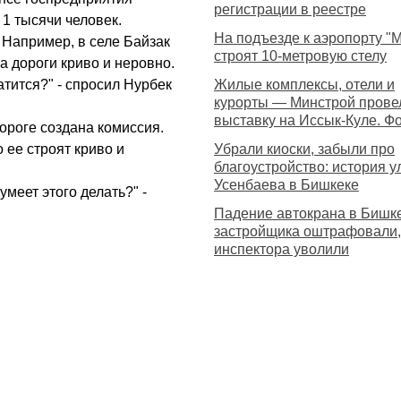
регистрации в реестре
 1 тысячи человек.
На подъезде к аэропорту "
 Например, в селе Байзак
строят 10-метровую стелу
а дороги криво и неровно.
атится?" - спросил Нурбек
Жилые комплексы, отели и
курорты — Минстрой прове
выставку на Иссык-Куле. Ф
дороге создана комиссия.
 ее строят криво и
Убрали киоски, забыли про
благоустройство: история 
Усенбаева в Бишкеке
умеет этого делать?" -
Падение автокрана в Бишке
застройщика оштрафовали,
инспектора уволили