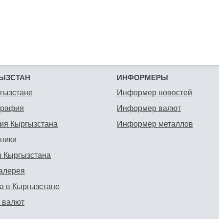
ЫЗСТАН
ИНФОРМЕРЫ
гызстане
Информер новостей
графия
Информер валют
ия Кыргызстана
Информер металлов
ники
 Кыргызстана
алерея
а в Кыргызстане
 валют