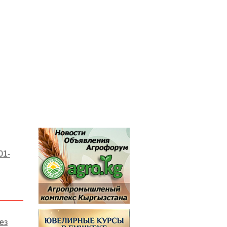
01-
ез