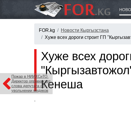
НОВО
FOR.kg
Новости Кыргызстана
Хуже всех дороги строит ГП "Кыргызав
Хуже всех дорог
"Кыргызавтожол"
Пожар в НИИХСиТО.
Кенеша
Директор опровергает
слова депутата об
увольнении медиков