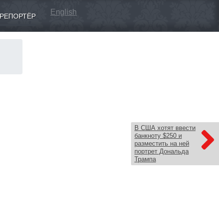
English
РЕПОРТЁР
В США хотят ввести
банкноту $250 и
разместить на ней
портрет Дональда
Трампа