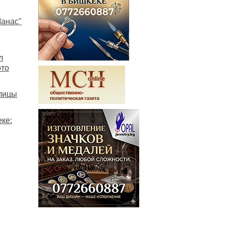
Манас"
л
ото
улицы
ке: