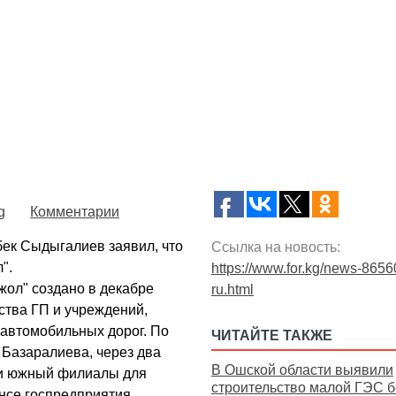
g
Комментарии
бек Сыдыгалиев заявил, что
Ссылка на новость:
".
https://www.for.kg/news-8656
жол" создано в декабре
ru.html
ства ГП и учреждений,
автомобильных дорог. По
ЧИТАЙТЕ ТАКЖЕ
Базаралиева, через два
В Ошской области выявили
 и южный филиалы для
строительство малой ГЭС б
нсе госпредприятия