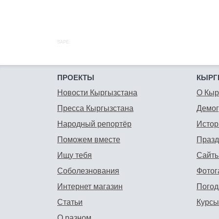
SAPE:
ПРОЕКТЫ
КЫРГ
Новости Кыргызстана
О Кыр
Пресса Кыргызстана
Демо
Народный репортёр
Истор
Поможем вместе
Празд
Ищу тебя
Сайты
Соболезнования
Фотог
Интернет магазин
Погод
Статьи
Курсы
О разном