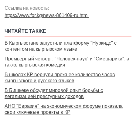
Ссылка на новость:
https://www.for.kg/news-861409-ru.html
ЧИТАЙТЕ ТАКЖЕ
В Кыргызстане запустили платформу "Нуркидс" с
контентом на кыргызском языке
Премьерный четверг: "Человек-паук" и "Смешарики", а
также кыргызская комедия
В школах КР вернули прежнее количество часов
кыргызского и русского языков
В Бишкеке обсудят мировой опыт борьбы с
легализацией преступных доходов
АНО "Евразия" на экономическом форуме показала
свои ключевые проекты в КР