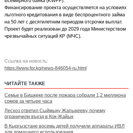
Всемирного банка (KWPF).
Финансирование проекта осуществляется на условиях
льготного кредитования в виде беспроцентного займа
на 50 лет с десятилетним периодом отсрочки выплат.
Проект будет реализован до 2029 года Министерством
чрезвычайных ситуаций КР (МЧС).
Ссылка на новость:
https://www.for.kg/news-846054-ru.html
ЧИТАЙТЕ ТАКЖЕ
Семье в Бишкеке после пожара собрали 1,2 миллиона
сомов за четыре часа
Лесхоз ответил Сыймыку Жапыкееву, почему
ограничили въезд в Кок-Жайык
В Кыргызстане восемь детей получили аппараты ИВЛ
для домашнего использования