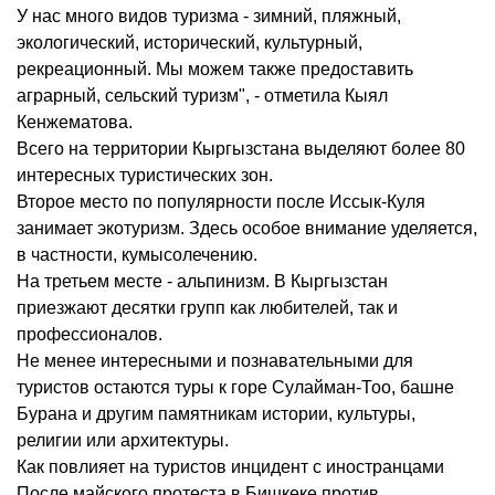
У нас много видов туризма - зимний, пляжный,
экологический, исторический, культурный,
рекреационный. Мы можем также предоставить
аграрный, сельский туризм", - отметила Кыял
Кенжематова.
Всего на территории Кыргызстана выделяют более 80
интересных туристических зон.
Второе место по популярности после Иссык-Куля
занимает экотуризм. Здесь особое внимание уделяется,
в частности, кумысолечению.
На третьем месте - альпинизм. В Кыргызстан
приезжают десятки групп как любителей, так и
профессионалов.
Не менее интересными и познавательными для
туристов остаются туры к горе Сулайман-Тоо, башне
Бурана и другим памятникам истории, культуры,
религии или архитектуры.
Как повлияет на туристов инцидент с иностранцами
После майского протеста в Бишкеке против