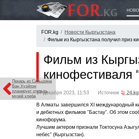
НОВО
FOR.kg
Новости Кыргызстана
Фильм из Кыргызстана получил приз к
Фильм из Кыргы
кинофестиваля 
Пекарь из Синьцзяна
Ван Хуэйпэн
планирует открыть
17 декабря 2023, 11:53 Источник
24.kg
музей хлеба
В Алматы завершился XI международный к
и дебютных фильмов "Бастау". Об этом соо
кинофорума.
Лучшим актером признали Токтосуна Азыгу
небес" (Кыргызстан).