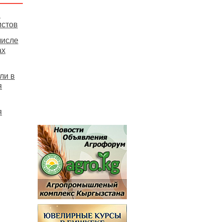
и
истов
числе
ах
ли в
я
я