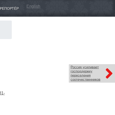
English
РЕПОРТЁР
Россия усиливает
господдержку
переселения
соотечественников
81-