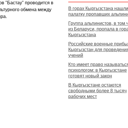
в "Бастау" проводится в
В горах Кыргызстана нашл
льтурного обмена между
палатку пропавших альпин
ра.
Группа альпинистов, в том 
из Беларуси, пропала в гор
Кыргызстана
Российские военные прибы
Кыргызстан для проведени
учений
Кто имеет право называтьс
психологом: в Кыргызстане
готовят новый закон
В Кыргызстане остаются
свободными более 8 тысяч
рабочих мест