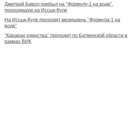
Дмитрий Бивол прибыл на "Формулу-1 на воде",
проходящую на Иссык-Куле
На Иссык-Куле проходит медиадень "Формула-1 на
воде"
"Караван единства" проходит по Баткенской области в
рамках ВИК