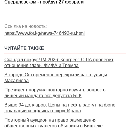
Свердловском - пройдут 27 февраля.
Ссылка на новость:
https://www.for.kg/news-746492-ru.html
ЧИТАЙТЕ ТАКЖЕ
Скандал вокруг ЧМ-2026: Конгресс США проверит
отношения главы ФИФА и Трампа
В городе Ош временно перекрыли часть улицы
Масалиева
Президент поручил повторно изучить вопрос о
лишении мандата экс-депутата БГК
Выше 94 долларов. Цены на нефть растут на фоне
эскалации конфликта вокруг Ирана
Повторный аукцион на право размещения
общественных туалетов объявили в Бишкеке